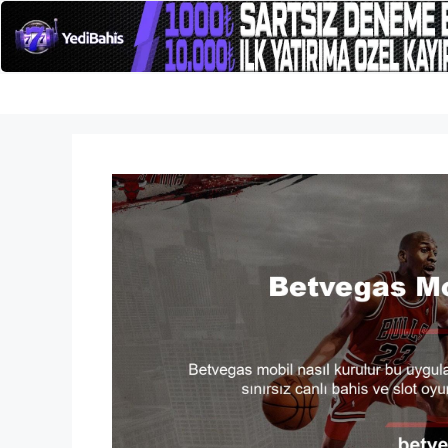
İçeriğe
atla