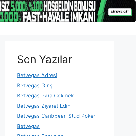
Son Yazılar
Betvegas Adresi
Betvegas Giriş
Betvegas Para Çekmek
Betvegas Ziyaret Edin
Betvegas Caribbean Stud Poker
Betvegas