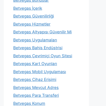
Betvegas Bonuslar
Betvegas İçerik
Betvegas Güvenilirliği
Betvegas Hizmetler
Betvegas Altyapısı Güvenilir Mi
Betvegas Uygulamaları
Betvegas Bahis Endüstrisi
Betvegas Çevrimiçi Oyun Sitesi
Betvegas Kart Oyunları
Betvegas Mobil Uygulaması
Betvegas Cihaz Erişimi
Betvegas Mevcut Adres
Betvegas Para Transferi
Betvegas Konum