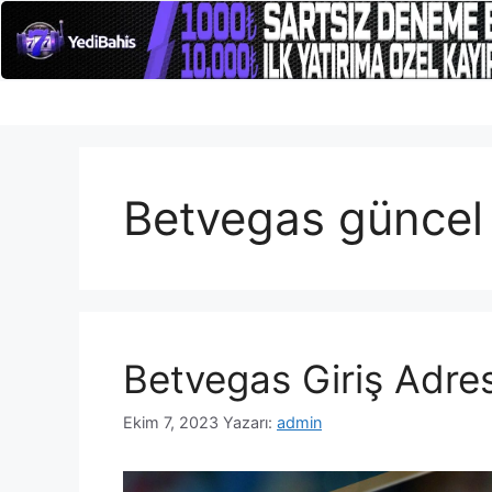
İçeriğe
atla
Betvegas güncel 
Betvegas Giriş Adres
Ekim 7, 2023
Yazarı:
admin