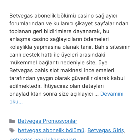
Betvegas abonelik bölümü casino sağlayıcı
forumlarından ve kullanıcı şikayet sayfalarından
toplanan geri bildirimlere dayanarak, bu
anlaşma casino sağlayıcıların ödemeleri
kolaylıkla yapmasına olanak tanır. Bahis sitesinin
canlı destek hattı ile üyeleri arasındaki
mükemmel bağlantı nedeniyle site, üye
Betvegas bahis slot makinesi incelemeleri
tarafından yaygın olarak güvenilir olarak kabul
edilmektedir. İhtiyacınız olan detayları
onayladıktan sonra size açıklayıcı …
Devamını
oku…
Kategoriler
Betvegas Promosyonlar
Etiketler
betvegas abonelik bölümü
,
Betvegas Giriş
,
betvegas yeni lokasyonları