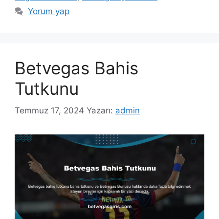
Yorum yap
Betvegas Bahis
Tutkunu
Temmuz 17, 2024
Yazarı:
admin