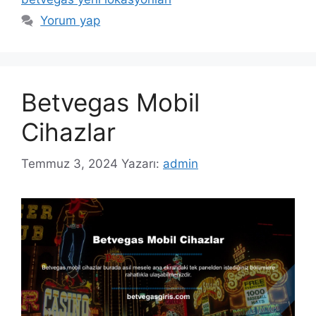
Yorum yap
Betvegas Mobil
Cihazlar
Temmuz 3, 2024
Yazarı:
admin