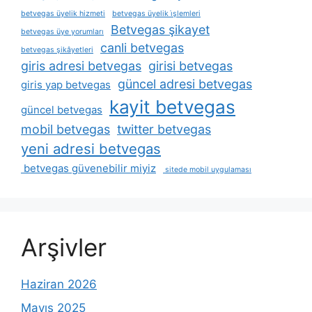
betvegas üyelik hizmeti
betvegas üyelik i̇şlemleri
Betvegas şikayet
betvegas üye yorumları
canli betvegas
betvegas şikâyetleri
giris adresi betvegas
girisi betvegas
güncel adresi betvegas
giris yap betvegas
kayit betvegas
güncel betvegas
mobil betvegas
twitter betvegas
yeni adresi betvegas
betvegas güvenebilir miyiz
sitede mobil uygulaması
Arşivler
Haziran 2026
Mayıs 2025