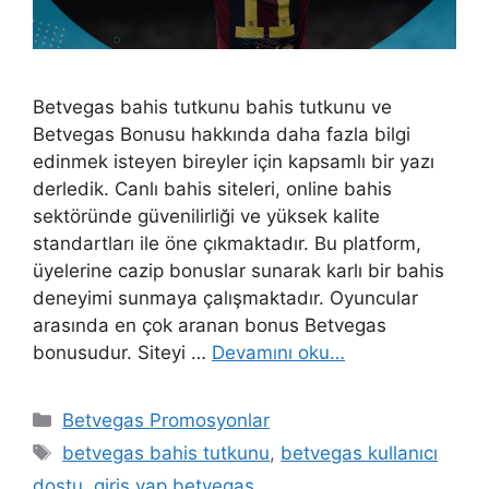
Betvegas bahis tutkunu bahis tutkunu ve
Betvegas Bonusu hakkında daha fazla bilgi
edinmek isteyen bireyler için kapsamlı bir yazı
derledik. Canlı bahis siteleri, online bahis
sektöründe güvenilirliği ve yüksek kalite
standartları ile öne çıkmaktadır. Bu platform,
üyelerine cazip bonuslar sunarak karlı bir bahis
deneyimi sunmaya çalışmaktadır. Oyuncular
arasında en çok aranan bonus Betvegas
bonusudur. Siteyi …
Devamını oku…
Kategoriler
Betvegas Promosyonlar
Etiketler
betvegas bahis tutkunu
,
betvegas kullanıcı
dostu
,
giris yap betvegas