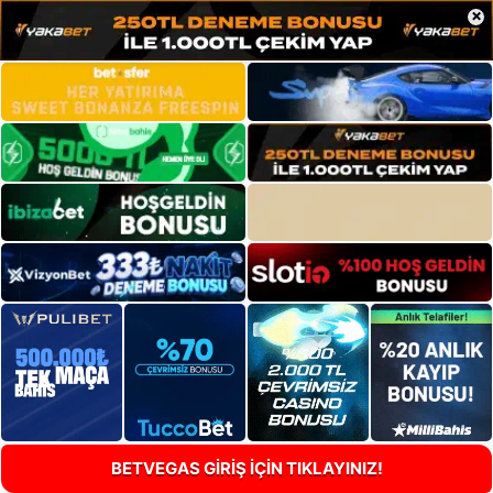
×
BETVEGAS GİRİŞ İÇİN TIKLAYINIZ!