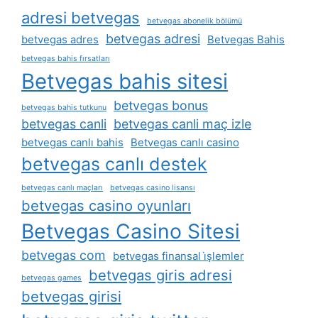
adresi betvegas
betvegas abonelik bölümü
betvegas adresi
betvegas adres
Betvegas Bahis
betvegas bahis fırsatları
Betvegas bahis sitesi
betvegas bonus
betvegas bahis tutkunu
betvegas canli
betvegas canli maç izle
betvegas canlı bahis
Betvegas canlı casino
betvegas canlı destek
betvegas canlı maçları
betvegas casino lisansı
betvegas casino oyunları
Betvegas Casino Sitesi
betvegas com
betvegas finansal i̇şlemler
betvegas giris adresi
betvegas games
betvegas girisi