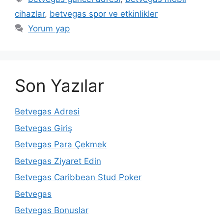
cihazlar
,
betvegas spor ve etkinlikler
Yorum yap
Son Yazılar
Betvegas Adresi
Betvegas Giriş
Betvegas Para Çekmek
Betvegas Ziyaret Edin
Betvegas Caribbean Stud Poker
Betvegas
Betvegas Bonuslar