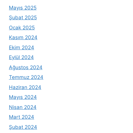
Mayıs 2025
Şubat 2025
Ocak 2025
Kasım 2024
Ekim 2024
Eylül 2024
Ağustos 2024
Temmuz 2024
Haziran 2024
Mayıs 2024
Nisan 2024
Mart 2024
Şubat 2024