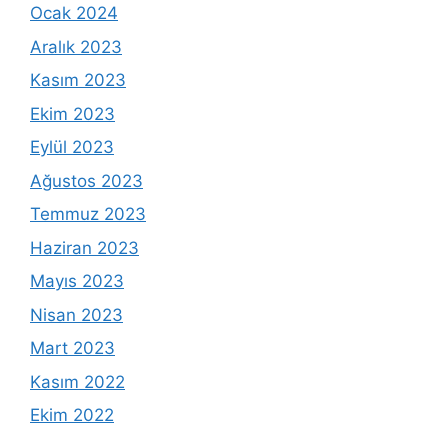
Ocak 2024
Aralık 2023
Kasım 2023
Ekim 2023
Eylül 2023
Ağustos 2023
Temmuz 2023
Haziran 2023
Mayıs 2023
Nisan 2023
Mart 2023
Kasım 2022
Ekim 2022