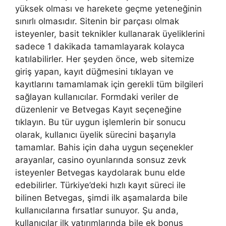
yüksek olması ve harekete geçme yeteneğinin
sınırlı olmasıdır. Sitenin bir parçası olmak
isteyenler, basit teknikler kullanarak üyeliklerini
sadece 1 dakikada tamamlayarak kolayca
katılabilirler. Her şeyden önce, web sitemize
giriş yapan, kayıt düğmesini tıklayan ve
kayıtlarını tamamlamak için gerekli tüm bilgileri
sağlayan kullanıcılar. Formdaki veriler de
düzenlenir ve Betvegas Kayıt seçeneğine
tıklayın. Bu tür uygun işlemlerin bir sonucu
olarak, kullanıcı üyelik sürecini başarıyla
tamamlar. Bahis için daha uygun seçenekler
arayanlar, casino oyunlarında sonsuz zevk
isteyenler Betvegas kaydolarak bunu elde
edebilirler. Türkiye’deki hızlı kayıt süreci ile
bilinen Betvegas, şimdi ilk aşamalarda bile
kullanıcılarına fırsatlar sunuyor. Şu anda,
kullanıcılar ilk yatırımlarında bile ek bonus