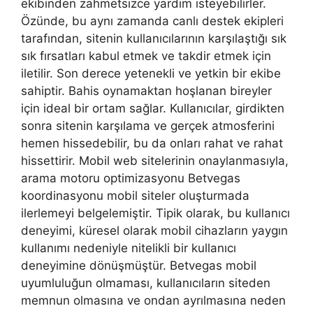
ekibinden zahmetsizce yardım isteyebilirler.
Özünde, bu aynı zamanda canlı destek ekipleri
tarafından, sitenin kullanıcılarının karşılaştığı sık
sık fırsatları kabul etmek ve takdir etmek için
iletilir. Son derece yetenekli ve yetkin bir ekibe
sahiptir. Bahis oynamaktan hoşlanan bireyler
için ideal bir ortam sağlar. Kullanıcılar, girdikten
sonra sitenin karşılama ve gerçek atmosferini
hemen hissedebilir, bu da onları rahat ve rahat
hissettirir. Mobil web sitelerinin onaylanmasıyla,
arama motoru optimizasyonu Betvegas
koordinasyonu mobil siteler oluşturmada
ilerlemeyi belgelemiştir. Tipik olarak, bu kullanıcı
deneyimi, küresel olarak mobil cihazların yaygın
kullanımı nedeniyle nitelikli bir kullanıcı
deneyimine dönüşmüştür. Betvegas mobil
uyumluluğun olmaması, kullanıcıların siteden
memnun olmasına ve ondan ayrılmasına neden