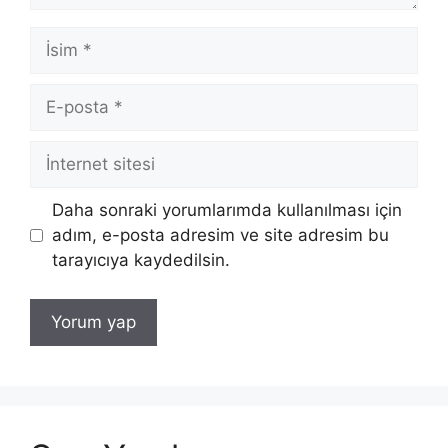
İsim
E-
posta
İnternet
sitesi
Daha sonraki yorumlarımda kullanılması için
adım, e-posta adresim ve site adresim bu
tarayıcıya kaydedilsin.