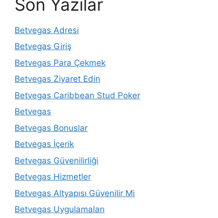
Son Yazılar
Betvegas Adresi
Betvegas Giriş
Betvegas Para Çekmek
Betvegas Ziyaret Edin
Betvegas Caribbean Stud Poker
Betvegas
Betvegas Bonuslar
Betvegas İçerik
Betvegas Güvenilirliği
Betvegas Hizmetler
Betvegas Altyapısı Güvenilir Mi
Betvegas Uygulamaları