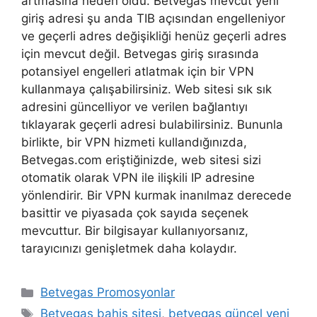
artmasına neden oldu. Betvegas mevcut yeni
giriş adresi şu anda TIB açısından engelleniyor
ve geçerli adres değişikliği henüz geçerli adres
için mevcut değil. Betvegas giriş sırasında
potansiyel engelleri atlatmak için bir VPN
kullanmaya çalışabilirsiniz. Web sitesi sık sık
adresini güncelliyor ve verilen bağlantıyı
tıklayarak geçerli adresi bulabilirsiniz. Bununla
birlikte, bir VPN hizmeti kullandığınızda,
Betvegas.com eriştiğinizde, web sitesi sizi
otomatik olarak VPN ile ilişkili IP adresine
yönlendirir. Bir VPN kurmak inanılmaz derecede
basittir ve piyasada çok sayıda seçenek
mevcuttur. Bir bilgisayar kullanıyorsanız,
tarayıcınızı genişletmek daha kolaydır.
Kategoriler
Betvegas Promosyonlar
Etiketler
Betvegas bahis sitesi
,
betvegas güncel yeni