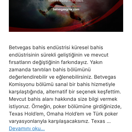
Betvegas bahis endüstrisi küresel bahis
endüstrisinin sürekli geliştiğinin ve mevcut
fırsatların değiştiğinin farkındayız. Yakın
zamanda tanıtılan bahis bölümünü
değerlendirebilir ve eğlenebilirsiniz. Betvegas
Komisyonu bölümü sanal bir bahis hizmetiyle
karşılaştığında, alternatif bir seçenek keşfettim.
Mevcut bahis alanı hakkında size bilgi vermek
istiyoruz. Örneğin, poker bölümüne girdiğinizde,
Texas Hold’em, Omaha Hold’em ve Türk poker
varyasyonlarıyla karşılaşacaksınız. Texas …
Devamını oku…