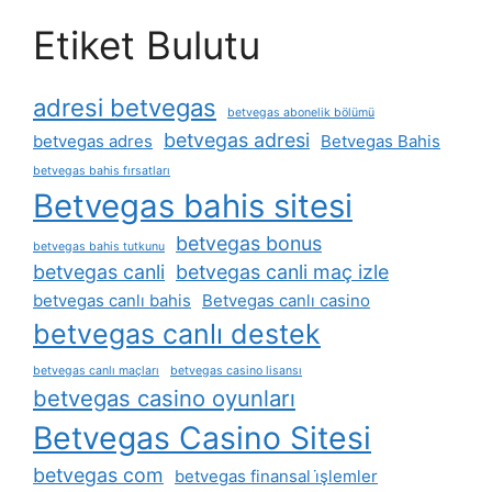
Etiket Bulutu
adresi betvegas
betvegas abonelik bölümü
betvegas adresi
betvegas adres
Betvegas Bahis
betvegas bahis fırsatları
Betvegas bahis sitesi
betvegas bonus
betvegas bahis tutkunu
betvegas canli
betvegas canli maç izle
betvegas canlı bahis
Betvegas canlı casino
betvegas canlı destek
betvegas canlı maçları
betvegas casino lisansı
betvegas casino oyunları
Betvegas Casino Sitesi
betvegas com
betvegas finansal i̇şlemler