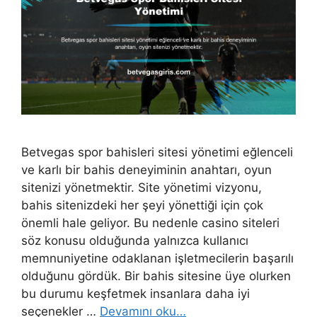
Betvegas spor bahisleri sitesi yönetimi eğlenceli
ve karlı bir bahis deneyiminin anahtarı, oyun
sitenizi yönetmektir. Site yönetimi vizyonu,
bahis sitenizdeki her şeyi yönettiği için çok
önemli hale geliyor. Bu nedenle casino siteleri
söz konusu olduğunda yalnızca kullanıcı
memnuniyetine odaklanan işletmecilerin başarılı
olduğunu gördük. Bir bahis sitesine üye olurken
bu durumu keşfetmek insanlara daha iyi
seçenekler …
Devamını oku…