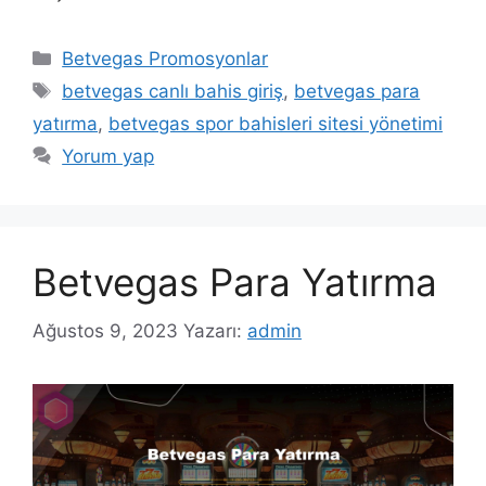
Kategoriler
Betvegas Promosyonlar
Etiketler
betvegas canlı bahis giriş
,
betvegas para
yatırma
,
betvegas spor bahisleri sitesi yönetimi
Yorum yap
Betvegas Para Yatırma
Ağustos 9, 2023
Yazarı:
admin