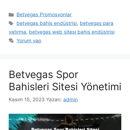
Kategoriler
Betvegas Promosyonlar
Etiketler
betvegas bahis endüstrisi
,
betvegas para
yatırma
,
betvegas web sitesi bahis endüstrisi
Yorum yap
Betvegas Spor
Bahisleri Sitesi Yönetimi
Kasım 15, 2023
Yazarı:
admin