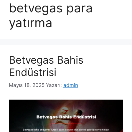
betvegas para
yatırma
Betvegas Bahis
Endüstrisi
Mayıs 18, 2025
Yazarı:
admin