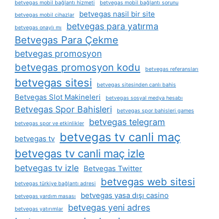
betvegas mobil bağlantı hizmeti
betvegas mobil bağlantı sorunu
betvegas nasil bir site
betvegas mobil cihazlar
betvegas para yatırma
betvegas onaylı mı
Betvegas Para Çekme
betvegas promosyon
betvegas promosyon kodu
betvegas referansları
betvegas sitesi
betvegas sitesinden canlı bahis
Betvegas Slot Makineleri
betvegas sosyal medya hesabı
Betvegas Spor Bahisleri
betvegas spor bahisleri games
betvegas telegram
betvegas spor ve etkinlikler
betvegas tv canli maç
betvegas tv
betvegas tv canli maç izle
betvegas tv izle
Betvegas Twitter
betvegas web sitesi
betvegas türkiye bağlantı adresi
betvegas yasa dışı casino
betvegas yardım masası
betvegas yeni adres
betvegas yatırımlar