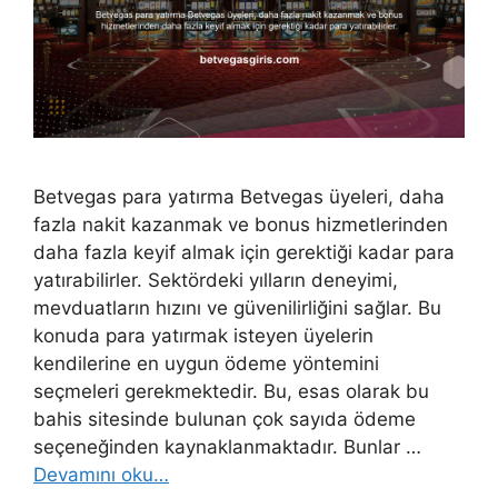
Betvegas para yatırma Betvegas üyeleri, daha
fazla nakit kazanmak ve bonus hizmetlerinden
daha fazla keyif almak için gerektiği kadar para
yatırabilirler. Sektördeki yılların deneyimi,
mevduatların hızını ve güvenilirliğini sağlar. Bu
konuda para yatırmak isteyen üyelerin
kendilerine en uygun ödeme yöntemini
seçmeleri gerekmektedir. Bu, esas olarak bu
bahis sitesinde bulunan çok sayıda ödeme
seçeneğinden kaynaklanmaktadır. Bunlar …
Devamını oku…