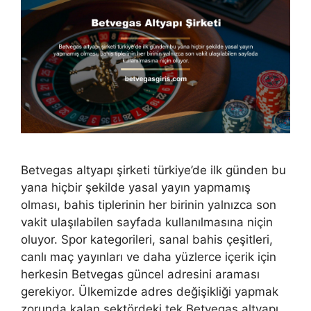
Betvegas altyapı şirketi türkiye’de ilk günden bu
yana hiçbir şekilde yasal yayın yapmamış
olması, bahis tiplerinin her birinin yalnızca son
vakit ulaşılabilen sayfada kullanılmasına niçin
oluyor. Spor kategorileri, sanal bahis çeşitleri,
canlı maç yayınları ve daha yüzlerce içerik için
herkesin Betvegas güncel adresini araması
gerekiyor. Ülkemizde adres değişikliği yapmak
zorunda kalan sektördeki tek Betvegas altyapı