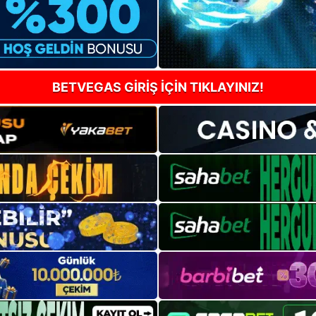
BETVEGAS GİRİŞ İÇİN TIKLAYINIZ!