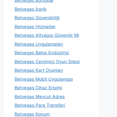
Betvegas Bonuslar
Betvegas İçerik
Betvegas Güvenilirliği
Betvegas Hizmetler
Betvegas Altyapısı Güvenilir Mi
Betvegas Uygulamaları
Betvegas Bahis Endüstrisi
Betvegas Çevrimiçi Oyun Sitesi
Betvegas Kart Oyunları
Betvegas Mobil Uygulaması
Betvegas Cihaz Erişimi
Betvegas Mevcut Adres
Betvegas Para Transferi
Betvegas Konum