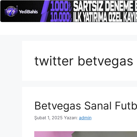
İçeriğe
atla
twitter betvegas
Betvegas Sanal Fut
Şubat 1, 2025
Yazarı:
admin