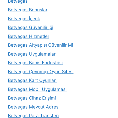
Betvegas
Betvegas Bonuslar
Betvegas İçerik
Betvegas Güvenilirliği
Betvegas Hizmetler
Betvegas Altyapısı Güvenilir Mi
Betvegas Uygulamaları
Betvegas Bahis Endüstrisi
Betvegas Çevrimiçi Oyun Sitesi
Betvegas Kart Oyunları
Betvegas Mobil Uygulaması
Betvegas Cihaz Erişimi
Betvegas Mevcut Adres
Betvegas Para Transferi