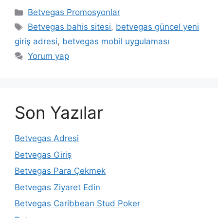
Kategoriler
Betvegas Promosyonlar
Etiketler
Betvegas bahis sitesi
,
betvegas güncel yeni
giriş adresi
,
betvegas mobil uygulaması
Yorum yap
Son Yazılar
Betvegas Adresi
Betvegas Giriş
Betvegas Para Çekmek
Betvegas Ziyaret Edin
Betvegas Caribbean Stud Poker