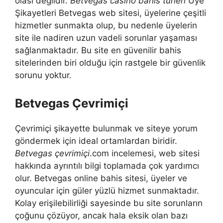
olası değildir.
Betvegas casino bahis türleri
Üye
Şikayetleri Betvegas web sitesi, üyelerine çeşitli
hizmetler sunmakta olup, bu nedenle üyelerin
site ile nadiren uzun vadeli sorunlar yaşaması
sağlanmaktadır. Bu site en güvenilir bahis
sitelerinden biri olduğu için rastgele bir güvenlik
sorunu yoktur.
Betvegas Çevrimiçi
Çevrimiçi şikayette bulunmak ve siteye yorum
göndermek için ideal ortamlardan biridir.
Betvegas çevrimiçi
.com incelemesi, web sitesi
hakkında ayrıntılı bilgi toplamada çok yardımcı
olur. Betvegas online bahis sitesi, üyeler ve
oyuncular için güler yüzlü hizmet sunmaktadır.
Kolay erişilebilirliği sayesinde bu site sorunların
çoğunu çözüyor, ancak hala eksik olan bazı