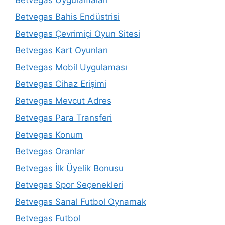
Betvegas Bahis Endüstrisi
Betvegas Çevrimiçi Oyun Sitesi
Betvegas Kart Oyunları
Betvegas Mobil Uygulaması
Betvegas Cihaz Erişimi
Betvegas Mevcut Adres
Betvegas Para Transferi
Betvegas Konum
Betvegas Oranlar
Betvegas İlk Üyelik Bonusu
Betvegas Spor Seçenekleri
Betvegas Sanal Futbol Oynamak
Betvegas Futbol