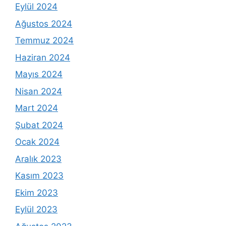
Eylül 2024
Ağustos 2024
Temmuz 2024
Haziran 2024
Mayıs 2024
Nisan 2024
Mart 2024
Şubat 2024
Ocak 2024
Aralık 2023
Kasım 2023
Ekim 2023
Eylül 2023