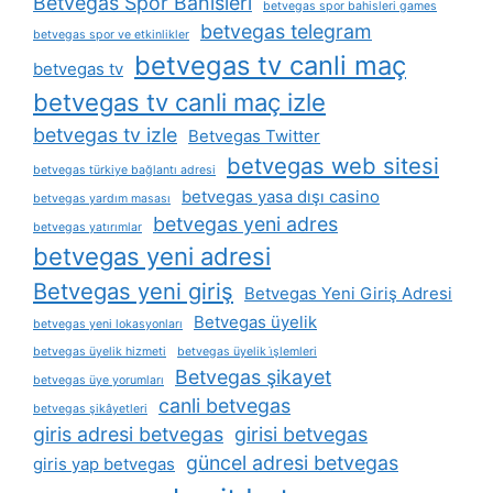
Betvegas Spor Bahisleri
betvegas spor bahisleri games
betvegas telegram
betvegas spor ve etkinlikler
betvegas tv canli maç
betvegas tv
betvegas tv canli maç izle
betvegas tv izle
Betvegas Twitter
betvegas web sitesi
betvegas türkiye bağlantı adresi
betvegas yasa dışı casino
betvegas yardım masası
betvegas yeni adres
betvegas yatırımlar
betvegas yeni adresi
Betvegas yeni giriş
Betvegas Yeni Giriş Adresi
Betvegas üyelik
betvegas yeni lokasyonları
betvegas üyelik hizmeti
betvegas üyelik i̇şlemleri
Betvegas şikayet
betvegas üye yorumları
canli betvegas
betvegas şikâyetleri
giris adresi betvegas
girisi betvegas
güncel adresi betvegas
giris yap betvegas