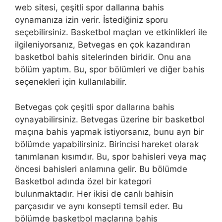
web sitesi, çeşitli spor dallarına bahis
oynamanıza izin verir. İstediğiniz sporu
seçebilirsiniz. Basketbol maçları ve etkinlikleri ile
ilgileniyorsanız, Betvegas en çok kazandıran
basketbol bahis sitelerinden biridir. Onu ana
bölüm yaptım. Bu, spor bölümleri ve diğer bahis
seçenekleri için kullanılabilir.
Betvegas çok çeşitli spor dallarına bahis
oynayabilirsiniz. Betvegas üzerine bir basketbol
maçına bahis yapmak istiyorsanız, bunu ayrı bir
bölümde yapabilirsiniz. Birincisi hareket olarak
tanımlanan kısımdır. Bu, spor bahisleri veya maç
öncesi bahisleri anlamına gelir. Bu bölümde
Basketbol adında özel bir kategori
bulunmaktadır. Her ikisi de canlı bahisin
parçasıdır ve aynı konsepti temsil eder. Bu
bölümde basketbol maçlarına bahis