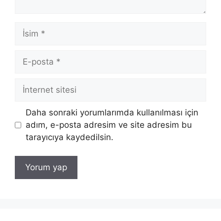
İsim
E-
posta
İnternet
sitesi
Daha sonraki yorumlarımda kullanılması için
adım, e-posta adresim ve site adresim bu
tarayıcıya kaydedilsin.