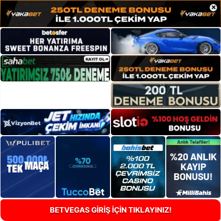
×
BETVEGAS GİRİŞ İÇİN TIKLAYINIZ!