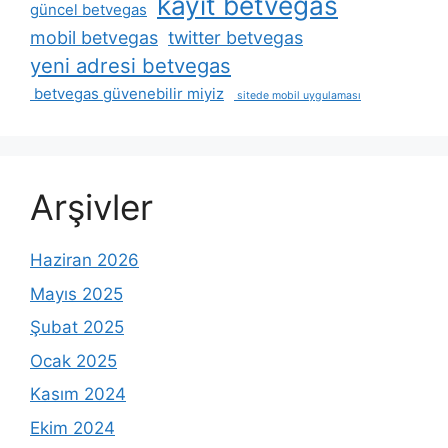
kayit betvegas
güncel betvegas
mobil betvegas
twitter betvegas
yeni adresi betvegas
betvegas güvenebilir miyiz
sitede mobil uygulaması
Arşivler
Haziran 2026
Mayıs 2025
Şubat 2025
Ocak 2025
Kasım 2024
Ekim 2024