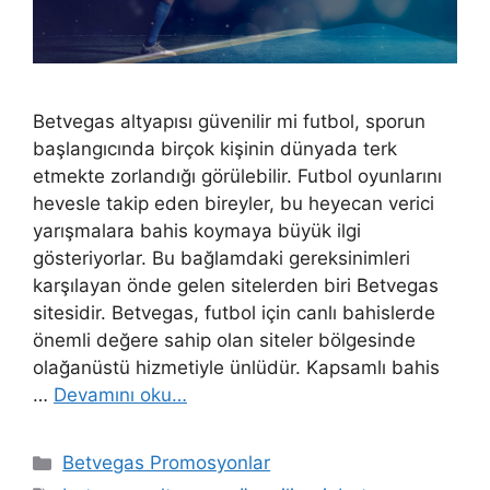
Betvegas altyapısı güvenilir mi futbol, ​​sporun
başlangıcında birçok kişinin dünyada terk
etmekte zorlandığı görülebilir. Futbol oyunlarını
hevesle takip eden bireyler, bu heyecan verici
yarışmalara bahis koymaya büyük ilgi
gösteriyorlar. Bu bağlamdaki gereksinimleri
karşılayan önde gelen sitelerden biri Betvegas
sitesidir. Betvegas, futbol için canlı bahislerde
önemli değere sahip olan siteler bölgesinde
olağanüstü hizmetiyle ünlüdür. Kapsamlı bahis
…
Devamını oku…
Kategoriler
Betvegas Promosyonlar