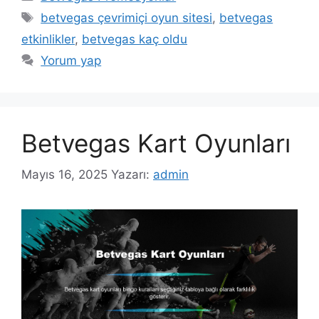
Etiketler
betvegas çevrimiçi oyun sitesi
,
betvegas
etkinlikler
,
betvegas kaç oldu
Yorum yap
Betvegas Kart Oyunları
Mayıs 16, 2025
Yazarı:
admin