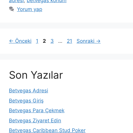
adresi
,
betvegas konum
Yorum yap
Yazı
Sayfa
Sayfa
Sayfa
Sayfa
←
Önceki
1
2
3
…
21
Sonraki
→
dolaşımı
Son Yazılar
Betvegas Adresi
Betvegas Giriş
Betvegas Para Çekmek
Betvegas Ziyaret Edin
Betvegas Caribbean Stud Poker