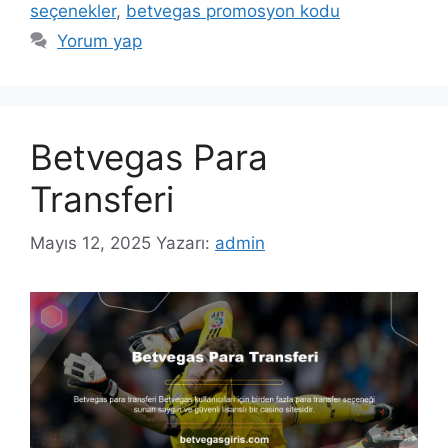
seçenekler
,
betvegas promosyon kodu
Yorum yap
Betvegas Para
Transferi
Mayıs 12, 2025
Yazarı:
admin