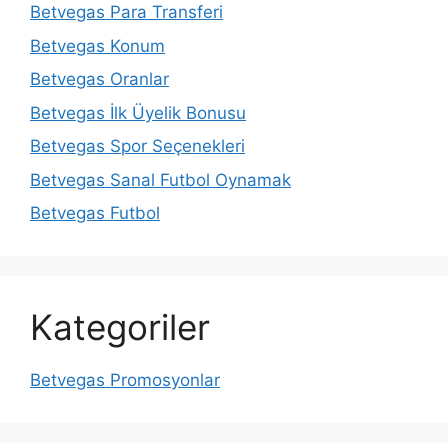
Betvegas Para Transferi
Betvegas Konum
Betvegas Oranlar
Betvegas İlk Üyelik Bonusu
Betvegas Spor Seçenekleri
Betvegas Sanal Futbol Oynamak
Betvegas Futbol
Kategoriler
Betvegas Promosyonlar