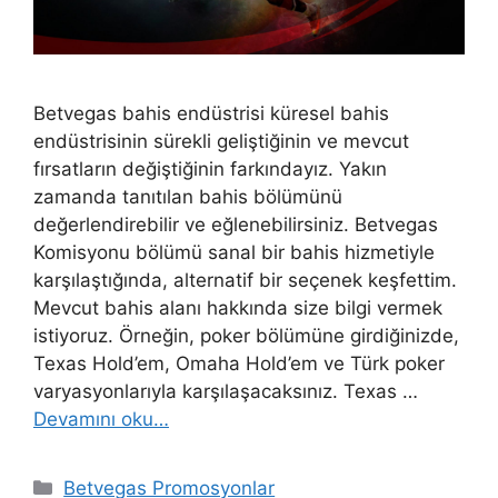
Betvegas bahis endüstrisi küresel bahis
endüstrisinin sürekli geliştiğinin ve mevcut
fırsatların değiştiğinin farkındayız. Yakın
zamanda tanıtılan bahis bölümünü
değerlendirebilir ve eğlenebilirsiniz. Betvegas
Komisyonu bölümü sanal bir bahis hizmetiyle
karşılaştığında, alternatif bir seçenek keşfettim.
Mevcut bahis alanı hakkında size bilgi vermek
istiyoruz. Örneğin, poker bölümüne girdiğinizde,
Texas Hold’em, Omaha Hold’em ve Türk poker
varyasyonlarıyla karşılaşacaksınız. Texas …
Devamını oku…
Kategoriler
Betvegas Promosyonlar