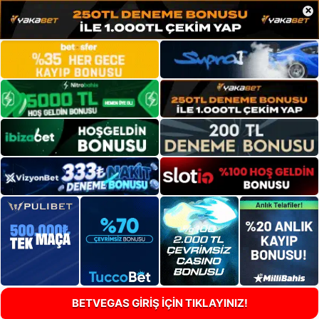
×
BETVEGAS GİRİŞ İÇİN TIKLAYINIZ!