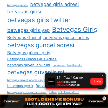
betvegas giris adresi
betvegas games
betvegas girisi
betvegas giris twitter
Betvegas Giriş
betvegas giris yap
Betvegas Güncel
betvegas güncel adres
betvegas güncel adresi
Betvegas güncel giriş
Betvegas Güncel Giriş Adresi
betvegas güvenilebilir mi
betvegas güvenli erişim
betvegas güvenlir mi
betvegas instagram
betvegas güvenli ödeme yapıyor mu
betvegas i̇çerik
Betvegas kayıt
betvegas kayıt ve yatırım süreci
betvegas kullanıcı dostu
betvegas maç izle
×
betvegas maç izleme
betvegas maçı i̇zlemek hile mi
betvegas mekanikleri