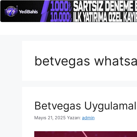
İçeriğe
atla
betvegas whats
Betvegas Uygulamal
Mayıs 21, 2025
Yazarı:
admin