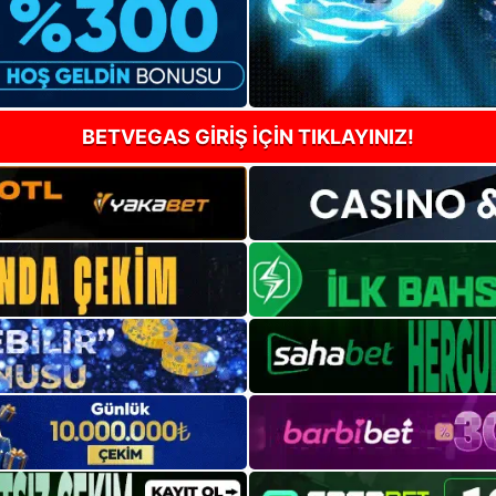
BETVEGAS GİRİŞ İÇİN TIKLAYINIZ!