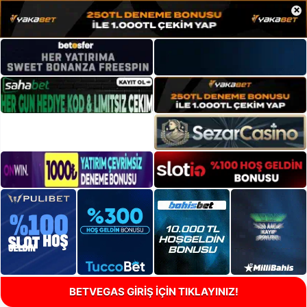
×
BETVEGAS GİRİŞ İÇİN TIKLAYINIZ!