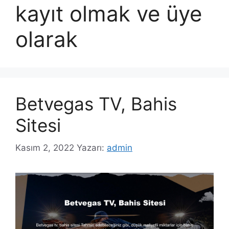
kayıt olmak ve üye
olarak
Betvegas TV, Bahis
Sitesi
Kasım 2, 2022
Yazarı:
admin