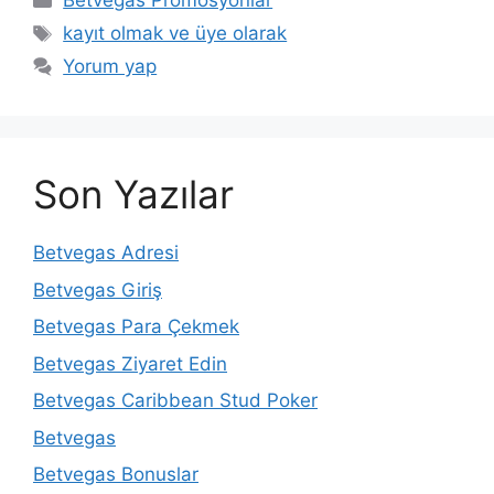
Betvegas Promosyonlar
Etiketler
kayıt olmak ve üye olarak
Yorum yap
Son Yazılar
Betvegas Adresi
Betvegas Giriş
Betvegas Para Çekmek
Betvegas Ziyaret Edin
Betvegas Caribbean Stud Poker
Betvegas
Betvegas Bonuslar