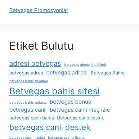
Betvegas Promosyonlar
Etiket Bulutu
adresi betvegas
betvegas abonelik bölümü
betvegas adresi
betvegas adres
Betvegas Bahis
betvegas bahis fırsatları
Betvegas bahis sitesi
betvegas bonus
betvegas bahis tutkunu
betvegas canli
betvegas canli maç izle
betvegas canlı bahis
Betvegas canlı casino
betvegas canlı destek
betvegas canlı maçları
betvegas casino lisansı