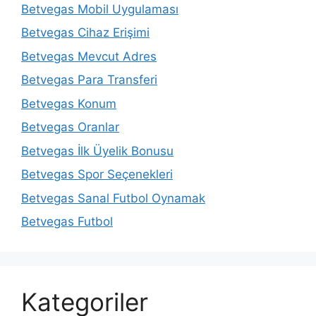
Betvegas Mobil Uygulaması
Betvegas Cihaz Erişimi
Betvegas Mevcut Adres
Betvegas Para Transferi
Betvegas Konum
Betvegas Oranlar
Betvegas İlk Üyelik Bonusu
Betvegas Spor Seçenekleri
Betvegas Sanal Futbol Oynamak
Betvegas Futbol
Kategoriler