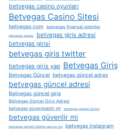
betvegas casino oyunları
Betvegas Casino Sitesi
betvegas com
betvegas finansal i̇şlemler
betvegas giris adresi
betvegas games
betvegas girisi
betvegas giris twitter
Betvegas Giriş
betvegas giris yap
Betvegas Güncel
betvegas güncel adres
betvegas güncel adresi
Betvegas güncel giriş
Betvegas Güncel Giriş Adresi
betvegas güvenilebilir mi
betvegas güvenli erişim
betvegas güvenlir mi
betvegas instagram
betvegas güvenli ödeme yapıyor mu