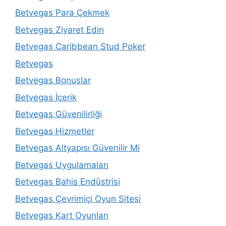
Betvegas Para Çekmek
Betvegas Ziyaret Edin
Betvegas Caribbean Stud Poker
Betvegas
Betvegas Bonuslar
Betvegas İçerik
Betvegas Güvenilirliği
Betvegas Hizmetler
Betvegas Altyapısı Güvenilir Mi
Betvegas Uygulamaları
Betvegas Bahis Endüstrisi
Betvegas Çevrimiçi Oyun Sitesi
Betvegas Kart Oyunları