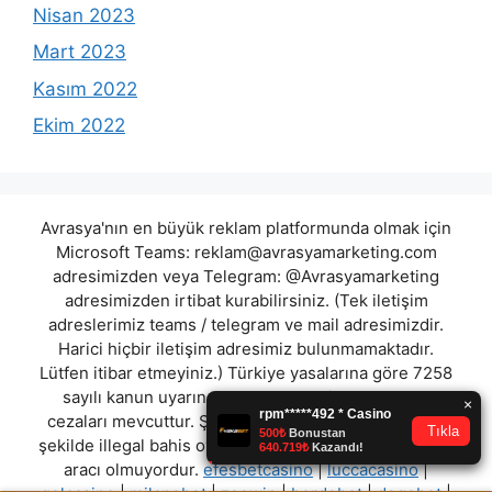
Nisan 2023
Mart 2023
Kasım 2022
Ekim 2022
Avrasya'nın en büyük reklam platformunda olmak için
Microsoft Teams:
reklam@avrasyamarketing.com
adresimizden veya Telegram: @Avrasyamarketing
adresimizden irtibat kurabilirsiniz. (Tek iletişim
adreslerimiz teams / telegram ve mail adresimizdir.
Harici hiçbir iletişim adresimiz bulunmamaktadır.
Lütfen itibar etmeyiniz.) Türkiye yasalarına göre 7258
sayılı kanun uyarınca yasa dışı bahis oynamanın
cezaları mevcuttur. Şu an bulunduğunuz site hiç bir
şekilde illegal bahis oyunları oynatmıyor ve oynamaya
aracı olmuyordur.
efesbetcasino
|
luccacasino
|