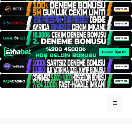
İçeriğe
atla
Menü