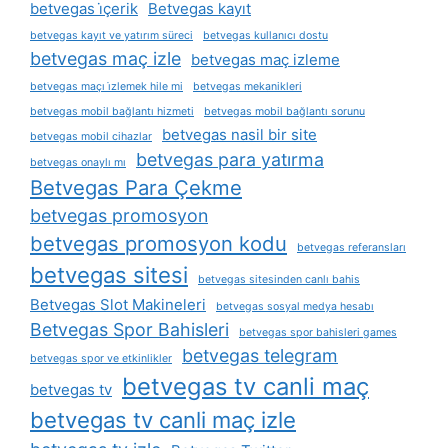
betvegas i̇çerik
Betvegas kayıt
betvegas kayıt ve yatırım süreci
betvegas kullanıcı dostu
betvegas maç izle
betvegas maç izleme
betvegas maçı i̇zlemek hile mi
betvegas mekanikleri
betvegas mobil bağlantı hizmeti
betvegas mobil bağlantı sorunu
betvegas nasil bir site
betvegas mobil cihazlar
betvegas para yatırma
betvegas onaylı mı
Betvegas Para Çekme
betvegas promosyon
betvegas promosyon kodu
betvegas referansları
betvegas sitesi
betvegas sitesinden canlı bahis
Betvegas Slot Makineleri
betvegas sosyal medya hesabı
Betvegas Spor Bahisleri
betvegas spor bahisleri games
betvegas telegram
betvegas spor ve etkinlikler
betvegas tv canli maç
betvegas tv
betvegas tv canli maç izle