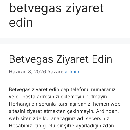
betvegas ziyaret
edin
Betvegas Ziyaret Edin
Haziran 8, 2026
Yazarı:
admin
Betvegas ziyaret edin cep telefonu numaranızı
ve e -posta adresinizi eklemeyi unutmayın.
Herhangi bir sorunla karşılaşırsanız, hemen web
sitesini ziyaret etmekten çekinmeyin. Ardından,
web sitenizde kullanacağınız adı seçersiniz.
Hesabınız için güçlü bir şifre ayarladığınızdan