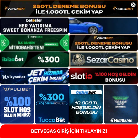
×
BETVEGAS GİRİŞ İÇİN TIKLAYINIZ!