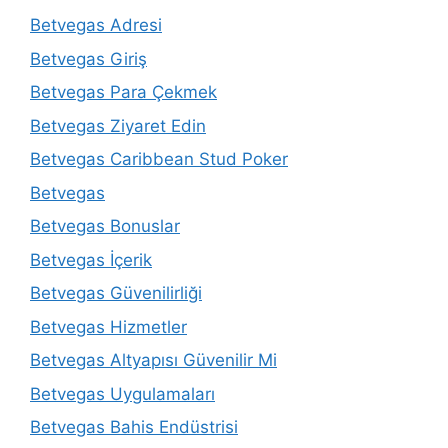
Betvegas Adresi
Betvegas Giriş
Betvegas Para Çekmek
Betvegas Ziyaret Edin
Betvegas Caribbean Stud Poker
Betvegas
Betvegas Bonuslar
Betvegas İçerik
Betvegas Güvenilirliği
Betvegas Hizmetler
Betvegas Altyapısı Güvenilir Mi
Betvegas Uygulamaları
Betvegas Bahis Endüstrisi