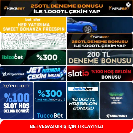
×
BETVEGAS GİRİŞ İÇİN TIKLAYINIZ!