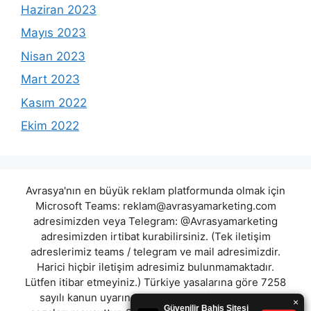
Haziran 2023
Mayıs 2023
Nisan 2023
Mart 2023
Kasım 2022
Ekim 2022
Avrasya'nın en büyük reklam platformunda olmak için
Microsoft Teams:
reklam@avrasyamarketing.com
adresimizden veya Telegram: @Avrasyamarketing
adresimizden irtibat kurabilirsiniz. (Tek iletişim
adreslerimiz teams / telegram ve mail adresimizdir.
Harici hiçbir iletişim adresimiz bulunmamaktadır.
Lütfen itibar etmeyiniz.) Türkiye yasalarına göre 7258
sayılı kanun uyarınca yasa dışı bahis oynamanın