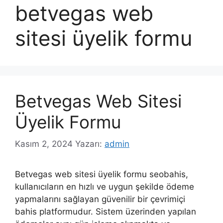
betvegas web
sitesi üyelik formu
Betvegas Web Sitesi
Üyelik Formu
Kasım 2, 2024
Yazarı:
admin
Betvegas web sitesi üyelik formu seobahis,
kullanıcıların en hızlı ve uygun şekilde ödeme
yapmalarını sağlayan güvenilir bir çevrimiçi
bahis platformudur. Sistem üzerinden yapılan