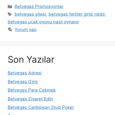
Kategoriler
Betvegas Promosyonlar
Etiketler
betvegas sitesi
,
betvegas twitter girişi nedir
,
betvegas uçak oyunu nasıl oynanır
Yorum yap
Son Yazılar
Betvegas Adresi
Betvegas Giriş
Betvegas Para Çekmek
Betvegas Ziyaret Edin
Betvegas Caribbean Stud Poker