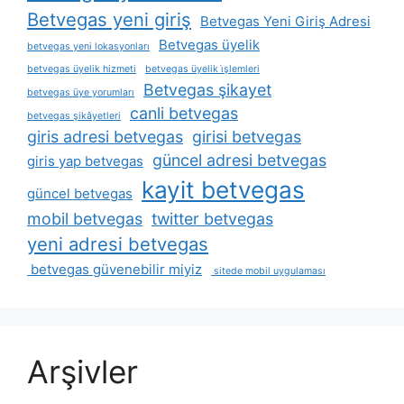
Betvegas yeni giriş
Betvegas Yeni Giriş Adresi
Betvegas üyelik
betvegas yeni lokasyonları
betvegas üyelik hizmeti
betvegas üyelik i̇şlemleri
Betvegas şikayet
betvegas üye yorumları
canli betvegas
betvegas şikâyetleri
giris adresi betvegas
girisi betvegas
güncel adresi betvegas
giris yap betvegas
kayit betvegas
güncel betvegas
mobil betvegas
twitter betvegas
yeni adresi betvegas
betvegas güvenebilir miyiz
sitede mobil uygulaması
Arşivler