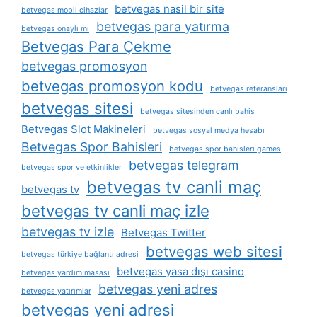
betvegas nasil bir site
betvegas mobil cihazlar
betvegas para yatırma
betvegas onaylı mı
Betvegas Para Çekme
betvegas promosyon
betvegas promosyon kodu
betvegas referansları
betvegas sitesi
betvegas sitesinden canlı bahis
Betvegas Slot Makineleri
betvegas sosyal medya hesabı
Betvegas Spor Bahisleri
betvegas spor bahisleri games
betvegas telegram
betvegas spor ve etkinlikler
betvegas tv canli maç
betvegas tv
betvegas tv canli maç izle
betvegas tv izle
Betvegas Twitter
betvegas web sitesi
betvegas türkiye bağlantı adresi
betvegas yasa dışı casino
betvegas yardım masası
betvegas yeni adres
betvegas yatırımlar
betvegas yeni adresi