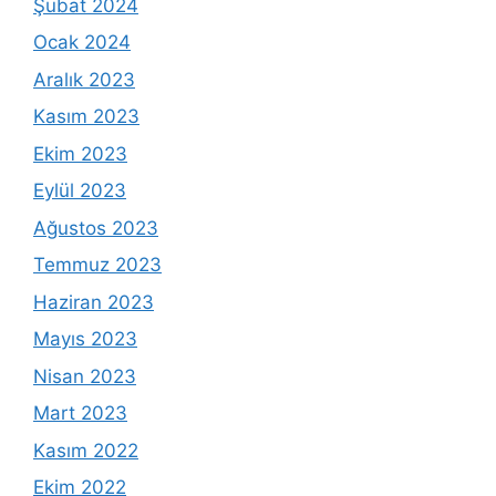
Şubat 2024
Ocak 2024
Aralık 2023
Kasım 2023
Ekim 2023
Eylül 2023
Ağustos 2023
Temmuz 2023
Haziran 2023
Mayıs 2023
Nisan 2023
Mart 2023
Kasım 2022
Ekim 2022