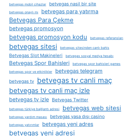
betvegas nasil bir site
betvegas mobil cihazlar
betvegas para yatırma
betvegas onaylı mı
Betvegas Para Çekme
betvegas promosyon
betvegas promosyon kodu
betvegas referansları
betvegas sitesi
betvegas sitesinden canlı bahis
Betvegas Slot Makineleri
betvegas sosyal medya hesabı
Betvegas Spor Bahisleri
betvegas spor bahisleri games
betvegas telegram
betvegas spor ve etkinlikler
betvegas tv canli maç
betvegas tv
betvegas tv canli maç izle
betvegas tv izle
Betvegas Twitter
betvegas web sitesi
betvegas türkiye bağlantı adresi
betvegas yasa dışı casino
betvegas yardım masası
betvegas yeni adres
betvegas yatırımlar
betvegas yeni adresi