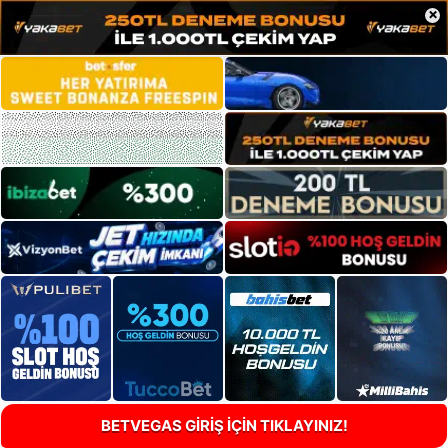
×
BETVEGAS GİRİŞ İÇİN TIKLAYINIZ!