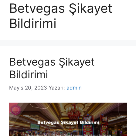
Betvegas Şikayet
Bildirimi
Betvegas Şikayet
Bildirimi
Mayıs 20, 2023
Yazarı:
admin