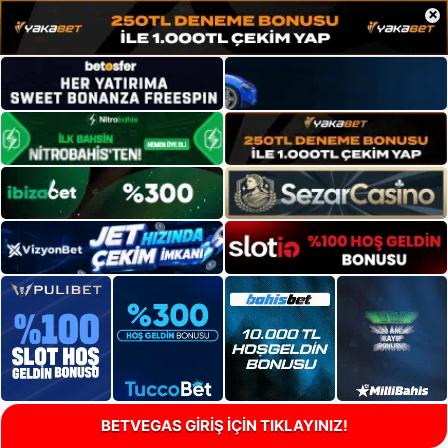
×
BETVEGAS GİRİŞ İÇİN TIKLAYINIZ!