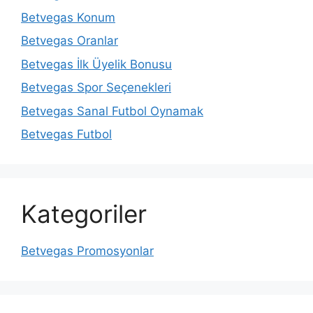
Betvegas Konum
Betvegas Oranlar
Betvegas İlk Üyelik Bonusu
Betvegas Spor Seçenekleri
Betvegas Sanal Futbol Oynamak
Betvegas Futbol
Kategoriler
Betvegas Promosyonlar