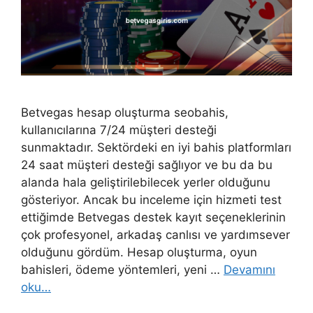
Betvegas hesap oluşturma seobahis,
kullanıcılarına 7/24 müşteri desteği
sunmaktadır. Sektördeki en iyi bahis platformları
24 saat müşteri desteği sağlıyor ve bu da bu
alanda hala geliştirilebilecek yerler olduğunu
gösteriyor. Ancak bu inceleme için hizmeti test
ettiğimde Betvegas destek kayıt seçeneklerinin
çok profesyonel, arkadaş canlısı ve yardımsever
olduğunu gördüm. Hesap oluşturma, oyun
bahisleri, ödeme yöntemleri, yeni …
Devamını
oku…