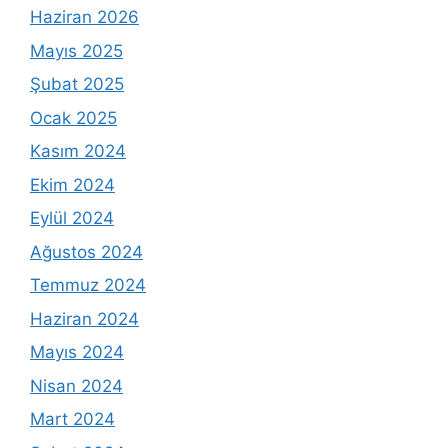
Haziran 2026
Mayıs 2025
Şubat 2025
Ocak 2025
Kasım 2024
Ekim 2024
Eylül 2024
Ağustos 2024
Temmuz 2024
Haziran 2024
Mayıs 2024
Nisan 2024
Mart 2024