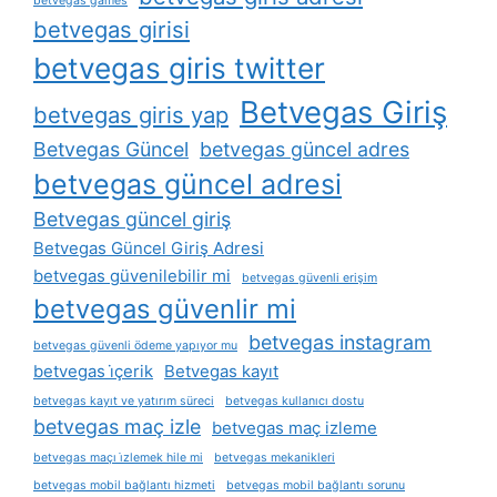
betvegas games
betvegas girisi
betvegas giris twitter
Betvegas Giriş
betvegas giris yap
Betvegas Güncel
betvegas güncel adres
betvegas güncel adresi
Betvegas güncel giriş
Betvegas Güncel Giriş Adresi
betvegas güvenilebilir mi
betvegas güvenli erişim
betvegas güvenlir mi
betvegas instagram
betvegas güvenli ödeme yapıyor mu
betvegas i̇çerik
Betvegas kayıt
betvegas kayıt ve yatırım süreci
betvegas kullanıcı dostu
betvegas maç izle
betvegas maç izleme
betvegas maçı i̇zlemek hile mi
betvegas mekanikleri
betvegas mobil bağlantı hizmeti
betvegas mobil bağlantı sorunu