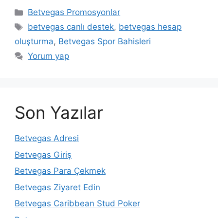
Kategoriler
Betvegas Promosyonlar
Etiketler
betvegas canlı destek
,
betvegas hesap
oluşturma
,
Betvegas Spor Bahisleri
Yorum yap
Son Yazılar
Betvegas Adresi
Betvegas Giriş
Betvegas Para Çekmek
Betvegas Ziyaret Edin
Betvegas Caribbean Stud Poker