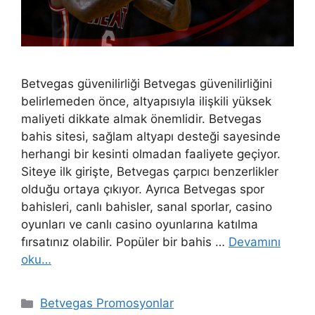
Betvegas güvenilirliği Betvegas güvenilirliğini
belirlemeden önce, altyapısıyla ilişkili yüksek
maliyeti dikkate almak önemlidir. Betvegas
bahis sitesi, sağlam altyapı desteği sayesinde
herhangi bir kesinti olmadan faaliyete geçiyor.
Siteye ilk girişte, Betvegas çarpıcı benzerlikler
olduğu ortaya çıkıyor. Ayrıca Betvegas spor
bahisleri, canlı bahisler, sanal sporlar, casino
oyunları ve canlı casino oyunlarına katılma
fırsatınız olabilir. Popüler bir bahis …
Devamını
oku…
Kategoriler
Betvegas Promosyonlar