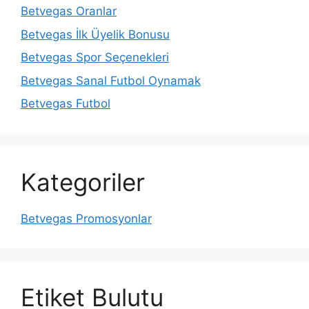
Betvegas Oranlar
Betvegas İlk Üyelik Bonusu
Betvegas Spor Seçenekleri
Betvegas Sanal Futbol Oynamak
Betvegas Futbol
Kategoriler
Betvegas Promosyonlar
Etiket Bulutu