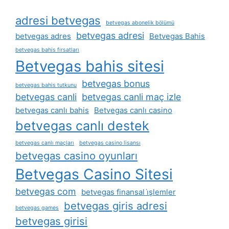
adresi betvegas
betvegas abonelik bölümü
betvegas adresi
betvegas adres
Betvegas Bahis
betvegas bahis fırsatları
Betvegas bahis sitesi
betvegas bonus
betvegas bahis tutkunu
betvegas canli
betvegas canli maç izle
betvegas canlı bahis
Betvegas canlı casino
betvegas canlı destek
betvegas canlı maçları
betvegas casino lisansı
betvegas casino oyunları
Betvegas Casino Sitesi
betvegas com
betvegas finansal i̇şlemler
betvegas giris adresi
betvegas games
betvegas girisi