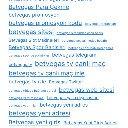
Betvegas Para Çekme
betvegas promosyon
betvegas promosyon kodu
betvegas referansları
betvegas sitesi
betvegas sitesinden canlı bahis
Betvegas Slot Makineleri
betvegas sosyal medya hesabı
Betvegas Spor Bahisleri
betvegas spor bahisleri games
betvegas telegram
betvegas spor ve etkinlikler
betvegas tv canli maç
betvegas tv
betvegas tv canli maç izle
betvegas tv izle
Betvegas Twitter
betvegas web sitesi
betvegas türkiye bağlantı adresi
betvegas yasa dışı casino
betvegas yardım masası
betvegas yeni adres
betvegas yatırımlar
betvegas yeni adresi
Betvegas yeni giriş
Betvegas Yeni Giriş Adresi