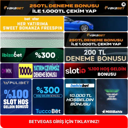
×
BETVEGAS GİRİŞ İÇİN TIKLAYINIZ!