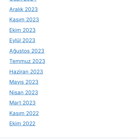
Aralık 2023
Kasım 2023
Ekim 2023
Eylül 2023
Ağustos 2023
Temmuz 2023
Haziran 2023
Mayıs 2023
Nisan 2023
Mart 2023
Kasım 2022
Ekim 2022