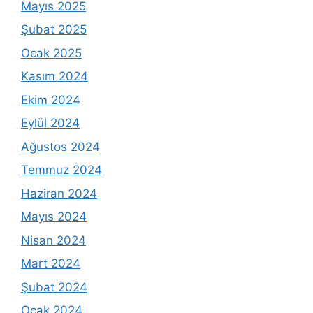
Mayıs 2025
Şubat 2025
Ocak 2025
Kasım 2024
Ekim 2024
Eylül 2024
Ağustos 2024
Temmuz 2024
Haziran 2024
Mayıs 2024
Nisan 2024
Mart 2024
Şubat 2024
Ocak 2024