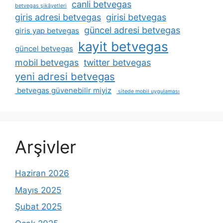
canli betvegas
betvegas şikâyetleri
giris adresi betvegas
girisi betvegas
güncel adresi betvegas
giris yap betvegas
kayit betvegas
güncel betvegas
mobil betvegas
twitter betvegas
yeni adresi betvegas
betvegas güvenebilir miyiz
sitede mobil uygulaması
Arşivler
Haziran 2026
Mayıs 2025
Şubat 2025