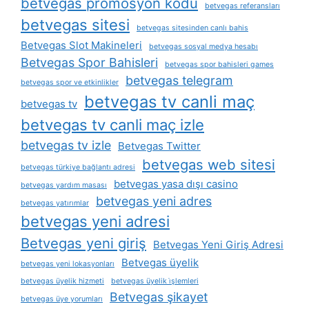
betvegas promosyon kodu
betvegas referansları
betvegas sitesi
betvegas sitesinden canlı bahis
Betvegas Slot Makineleri
betvegas sosyal medya hesabı
Betvegas Spor Bahisleri
betvegas spor bahisleri games
betvegas telegram
betvegas spor ve etkinlikler
betvegas tv canli maç
betvegas tv
betvegas tv canli maç izle
betvegas tv izle
Betvegas Twitter
betvegas web sitesi
betvegas türkiye bağlantı adresi
betvegas yasa dışı casino
betvegas yardım masası
betvegas yeni adres
betvegas yatırımlar
betvegas yeni adresi
Betvegas yeni giriş
Betvegas Yeni Giriş Adresi
Betvegas üyelik
betvegas yeni lokasyonları
betvegas üyelik hizmeti
betvegas üyelik i̇şlemleri
Betvegas şikayet
betvegas üye yorumları