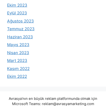
Ekim 2023
Eylül 2023
Ağustos 2023
Temmuz 2023
Haziran 2023
Mayıs 2023
Nisan 2023
Mart 2023
Kasım 2022
Ekim 2022
Avrasya'nın en büyük reklam platformunda olmak için
Microsoft Teams:
reklam@avrasyamarketing.com