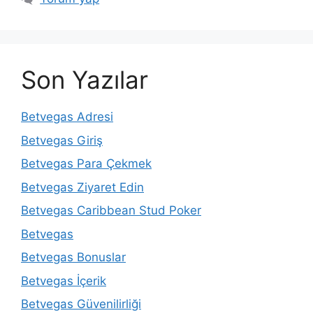
Son Yazılar
Betvegas Adresi
Betvegas Giriş
Betvegas Para Çekmek
Betvegas Ziyaret Edin
Betvegas Caribbean Stud Poker
Betvegas
Betvegas Bonuslar
Betvegas İçerik
Betvegas Güvenilirliği