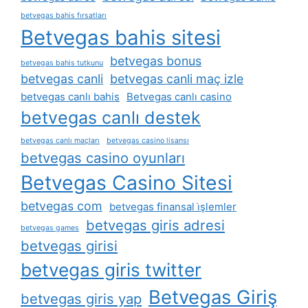
betvegas bahis fırsatları
Betvegas bahis sitesi
betvegas bonus
betvegas bahis tutkunu
betvegas canli
betvegas canli maç izle
betvegas canlı bahis
Betvegas canlı casino
betvegas canlı destek
betvegas canlı maçları
betvegas casino lisansı
betvegas casino oyunları
Betvegas Casino Sitesi
betvegas com
betvegas finansal i̇şlemler
betvegas giris adresi
betvegas games
betvegas girisi
betvegas giris twitter
Betvegas Giriş
betvegas giris yap