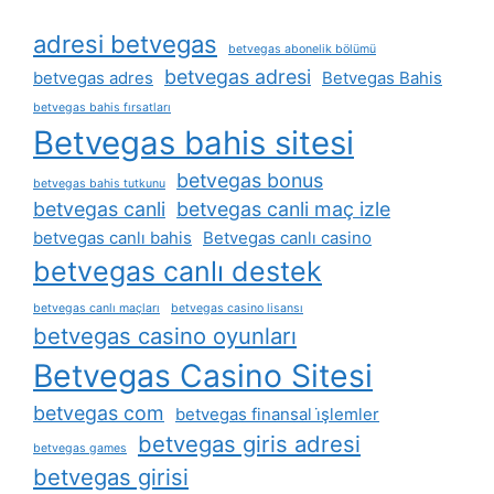
adresi betvegas
betvegas abonelik bölümü
betvegas adresi
betvegas adres
Betvegas Bahis
betvegas bahis fırsatları
Betvegas bahis sitesi
betvegas bonus
betvegas bahis tutkunu
betvegas canli
betvegas canli maç izle
betvegas canlı bahis
Betvegas canlı casino
betvegas canlı destek
betvegas canlı maçları
betvegas casino lisansı
betvegas casino oyunları
Betvegas Casino Sitesi
betvegas com
betvegas finansal i̇şlemler
betvegas giris adresi
betvegas games
betvegas girisi