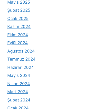
Mayıs 2025
Şubat 2025
Ocak 2025
Kasım 2024
Ekim 2024
Eylül 2024
Ağustos 2024
Temmuz 2024
Haziran 2024
Mayıs 2024
Nisan 2024
Mart 2024
Şubat 2024
Ocak 2024