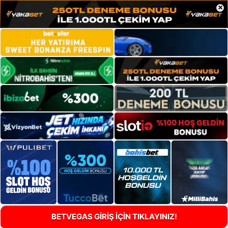
×
BETVEGAS GİRİŞ İÇİN TIKLAYINIZ!