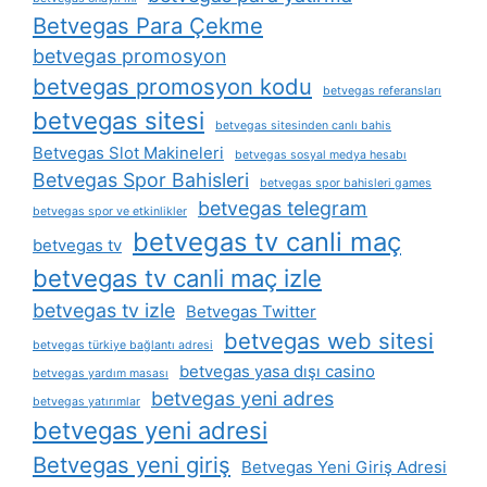
Betvegas Para Çekme
betvegas promosyon
betvegas promosyon kodu
betvegas referansları
betvegas sitesi
betvegas sitesinden canlı bahis
Betvegas Slot Makineleri
betvegas sosyal medya hesabı
Betvegas Spor Bahisleri
betvegas spor bahisleri games
betvegas telegram
betvegas spor ve etkinlikler
betvegas tv canli maç
betvegas tv
betvegas tv canli maç izle
betvegas tv izle
Betvegas Twitter
betvegas web sitesi
betvegas türkiye bağlantı adresi
betvegas yasa dışı casino
betvegas yardım masası
betvegas yeni adres
betvegas yatırımlar
betvegas yeni adresi
Betvegas yeni giriş
Betvegas Yeni Giriş Adresi