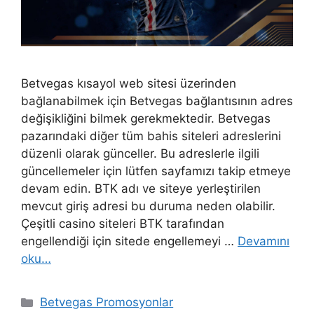
Betvegas kısayol web sitesi üzerinden
bağlanabilmek için Betvegas bağlantısının adres
değişikliğini bilmek gerekmektedir. Betvegas
pazarındaki diğer tüm bahis siteleri adreslerini
düzenli olarak günceller. Bu adreslerle ilgili
güncellemeler için lütfen sayfamızı takip etmeye
devam edin. BTK adı ve siteye yerleştirilen
mevcut giriş adresi bu duruma neden olabilir.
Çeşitli casino siteleri BTK tarafından
engellendiği için sitede engellemeyi …
Devamını
oku…
Kategoriler
Betvegas Promosyonlar