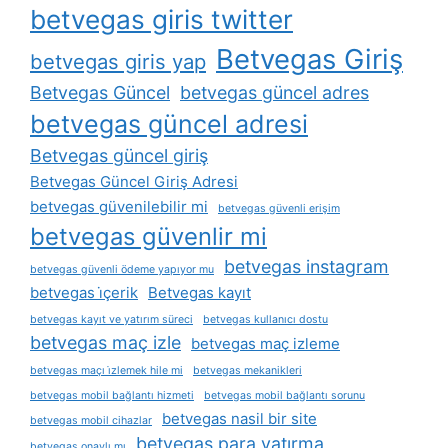
betvegas giris twitter
Betvegas Giriş
betvegas giris yap
Betvegas Güncel
betvegas güncel adres
betvegas güncel adresi
Betvegas güncel giriş
Betvegas Güncel Giriş Adresi
betvegas güvenilebilir mi
betvegas güvenli erişim
betvegas güvenlir mi
betvegas instagram
betvegas güvenli ödeme yapıyor mu
betvegas i̇çerik
Betvegas kayıt
betvegas kayıt ve yatırım süreci
betvegas kullanıcı dostu
betvegas maç izle
betvegas maç izleme
betvegas maçı i̇zlemek hile mi
betvegas mekanikleri
betvegas mobil bağlantı hizmeti
betvegas mobil bağlantı sorunu
betvegas nasil bir site
betvegas mobil cihazlar
betvegas para yatırma
betvegas onaylı mı