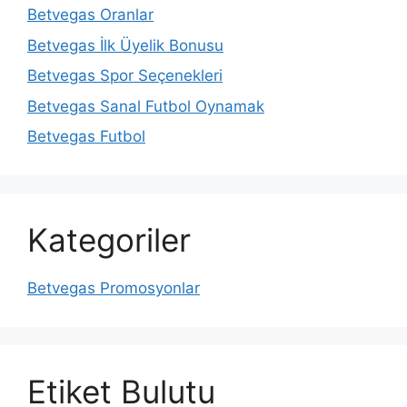
Betvegas Oranlar
Betvegas İlk Üyelik Bonusu
Betvegas Spor Seçenekleri
Betvegas Sanal Futbol Oynamak
Betvegas Futbol
Kategoriler
Betvegas Promosyonlar
Etiket Bulutu