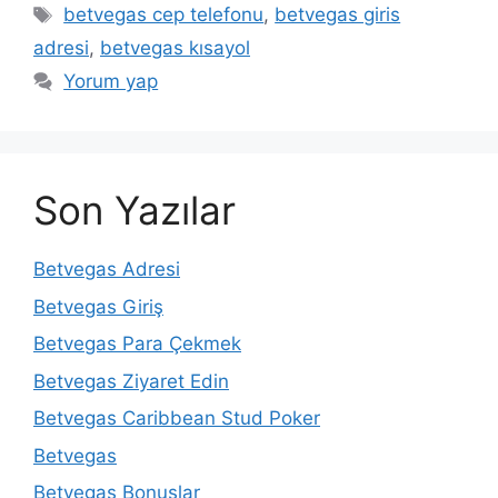
Etiketler
betvegas cep telefonu
,
betvegas giris
adresi
,
betvegas kısayol
Yorum yap
Son Yazılar
Betvegas Adresi
Betvegas Giriş
Betvegas Para Çekmek
Betvegas Ziyaret Edin
Betvegas Caribbean Stud Poker
Betvegas
Betvegas Bonuslar