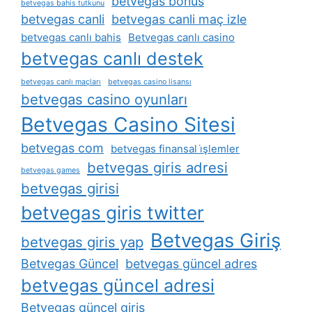
betvegas bonus
betvegas bahis tutkunu
betvegas canli
betvegas canli maç izle
betvegas canlı bahis
Betvegas canlı casino
betvegas canlı destek
betvegas canlı maçları
betvegas casino lisansı
betvegas casino oyunları
Betvegas Casino Sitesi
betvegas com
betvegas finansal i̇şlemler
betvegas giris adresi
betvegas games
betvegas girisi
betvegas giris twitter
Betvegas Giriş
betvegas giris yap
Betvegas Güncel
betvegas güncel adres
betvegas güncel adresi
Betvegas güncel giriş