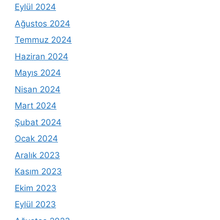
Eylül 2024
Ağustos 2024
Temmuz 2024
Haziran 2024
Mayıs 2024
Nisan 2024
Mart 2024
Şubat 2024
Ocak 2024
Aralık 2023
Kasım 2023
Ekim 2023
Eylül 2023