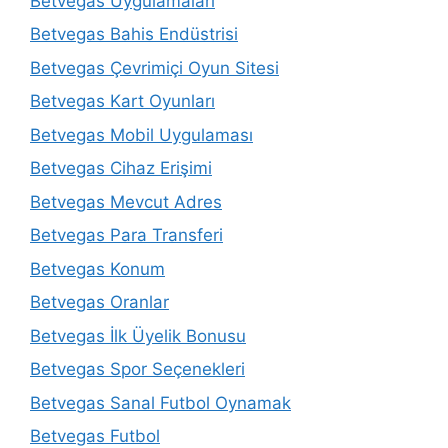
Betvegas Uygulamaları
Betvegas Bahis Endüstrisi
Betvegas Çevrimiçi Oyun Sitesi
Betvegas Kart Oyunları
Betvegas Mobil Uygulaması
Betvegas Cihaz Erişimi
Betvegas Mevcut Adres
Betvegas Para Transferi
Betvegas Konum
Betvegas Oranlar
Betvegas İlk Üyelik Bonusu
Betvegas Spor Seçenekleri
Betvegas Sanal Futbol Oynamak
Betvegas Futbol