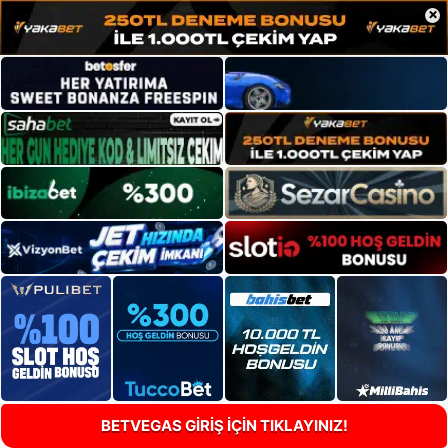
×
BETVEGAS GİRİŞ İÇİN TIKLAYINIZ!