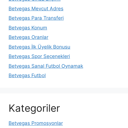
Betvegas Mevcut Adres
Betvegas Para Transferi
Betvegas Konum
Betvegas Oranlar
Betvegas İlk Üyelik Bonusu
Betvegas Spor Seçenekleri
Betvegas Sanal Futbol Oynamak
Betvegas Futbol
Kategoriler
Betvegas Promosyonlar