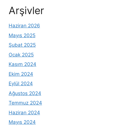
Arşivler
Haziran 2026
Mayıs 2025
Şubat 2025
Ocak 2025
Kasım 2024
Ekim 2024
Eylül 2024
Ağustos 2024
Temmuz 2024
Haziran 2024
Mayıs 2024