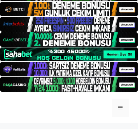
İçeriğe
atla
Menü