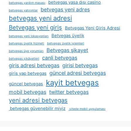
betvegas yasa dışı casino
betvegas yardım masası
betvegas yeni adres
betvegas yatırımlar
betvegas yeni adresi
Betvegas yeni giriş
Betvegas Yeni Giriş Adresi
Betvegas üyelik
betvegas yeni lokasyonları
betvegas üyelik hizmeti
betvegas üyelik i̇şlemleri
Betvegas şikayet
betvegas üye yorumları
canli betvegas
betvegas şikâyetleri
giris adresi betvegas
girisi betvegas
güncel adresi betvegas
giris yap betvegas
kayit betvegas
güncel betvegas
mobil betvegas
twitter betvegas
yeni adresi betvegas
betvegas güvenebilir miyiz
sitede mobil uygulaması