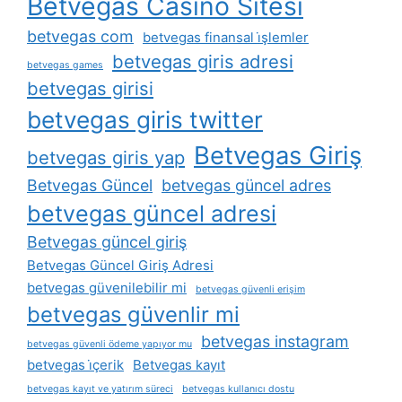
Betvegas Casino Sitesi
betvegas com
betvegas finansal i̇şlemler
betvegas giris adresi
betvegas games
betvegas girisi
betvegas giris twitter
Betvegas Giriş
betvegas giris yap
Betvegas Güncel
betvegas güncel adres
betvegas güncel adresi
Betvegas güncel giriş
Betvegas Güncel Giriş Adresi
betvegas güvenilebilir mi
betvegas güvenli erişim
betvegas güvenlir mi
betvegas instagram
betvegas güvenli ödeme yapıyor mu
betvegas i̇çerik
Betvegas kayıt
betvegas kayıt ve yatırım süreci
betvegas kullanıcı dostu