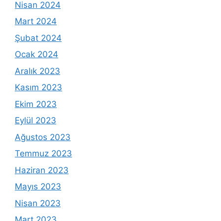
Nisan 2024
Mart 2024
Şubat 2024
Ocak 2024
Aralık 2023
Kasım 2023
Ekim 2023
Eylül 2023
Ağustos 2023
Temmuz 2023
Haziran 2023
Mayıs 2023
Nisan 2023
Mart 2023