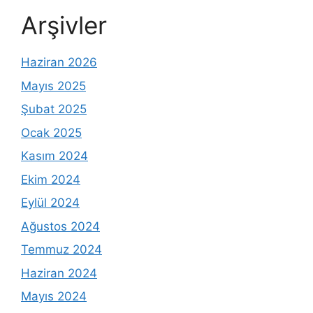
Arşivler
Haziran 2026
Mayıs 2025
Şubat 2025
Ocak 2025
Kasım 2024
Ekim 2024
Eylül 2024
Ağustos 2024
Temmuz 2024
Haziran 2024
Mayıs 2024