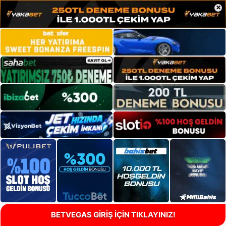
×
BETVEGAS GİRİŞ İÇİN TIKLAYINIZ!