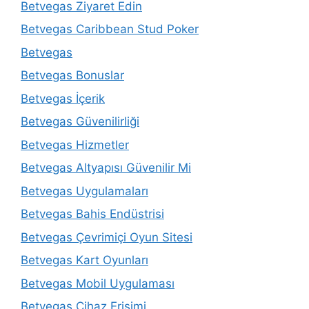
Betvegas Ziyaret Edin
Betvegas Caribbean Stud Poker
Betvegas
Betvegas Bonuslar
Betvegas İçerik
Betvegas Güvenilirliği
Betvegas Hizmetler
Betvegas Altyapısı Güvenilir Mi
Betvegas Uygulamaları
Betvegas Bahis Endüstrisi
Betvegas Çevrimiçi Oyun Sitesi
Betvegas Kart Oyunları
Betvegas Mobil Uygulaması
Betvegas Cihaz Erişimi