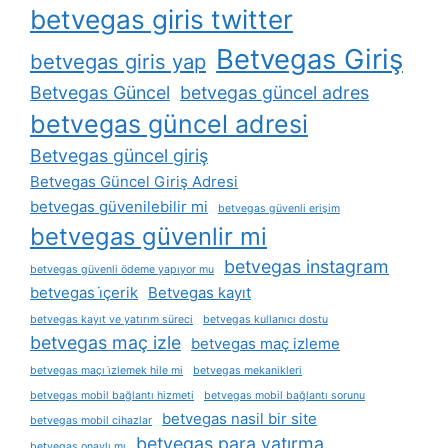
betvegas giris twitter
Betvegas Giriş
betvegas giris yap
Betvegas Güncel
betvegas güncel adres
betvegas güncel adresi
Betvegas güncel giriş
Betvegas Güncel Giriş Adresi
betvegas güvenilebilir mi
betvegas güvenli erişim
betvegas güvenlir mi
betvegas instagram
betvegas güvenli ödeme yapıyor mu
betvegas i̇çerik
Betvegas kayıt
betvegas kayıt ve yatırım süreci
betvegas kullanıcı dostu
betvegas maç izle
betvegas maç izleme
betvegas maçı i̇zlemek hile mi
betvegas mekanikleri
betvegas mobil bağlantı hizmeti
betvegas mobil bağlantı sorunu
betvegas nasil bir site
betvegas mobil cihazlar
betvegas para yatırma
betvegas onaylı mı