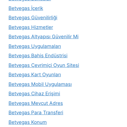
Betvegas İçerik
Betvegas Güvenilirliği
Betvegas Hizmetler
Betvegas Altyapısı Güvenilir Mi
Betvegas Uygulamaları
Betvegas Bahis Endüstrisi
Betvegas Çevrimiçi Oyun Sitesi
Betvegas Kart Oyunları
Betvegas Mobil Uygulaması
Betvegas Cihaz Erişimi
Betvegas Mevcut Adres
Betvegas Para Transferi
Betvegas Konum