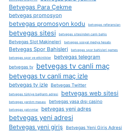
Betvegas Para Çekme
betvegas promosyon
betvegas promosyon kodu
betvegas referansları
betvegas sitesi
betvegas sitesinden canlı bahis
Betvegas Slot Makineleri
betvegas sosyal medya hesabı
Betvegas Spor Bahisleri
betvegas spor bahisleri games
betvegas telegram
betvegas spor ve etkinlikler
betvegas tv canli maç
betvegas tv
betvegas tv canli maç izle
betvegas tv izle
Betvegas Twitter
betvegas web sitesi
betvegas türkiye bağlantı adresi
betvegas yasa dışı casino
betvegas yardım masası
betvegas yeni adres
betvegas yatırımlar
betvegas yeni adresi
Betvegas yeni giriş
Betvegas Yeni Giriş Adresi