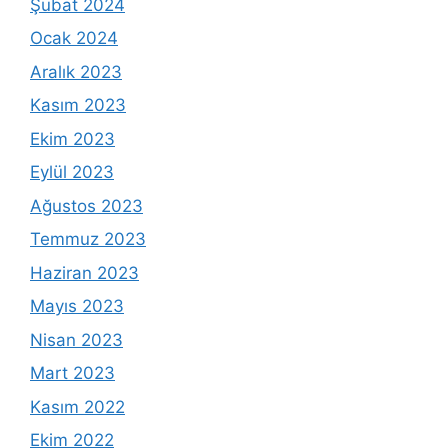
Şubat 2024
Ocak 2024
Aralık 2023
Kasım 2023
Ekim 2023
Eylül 2023
Ağustos 2023
Temmuz 2023
Haziran 2023
Mayıs 2023
Nisan 2023
Mart 2023
Kasım 2022
Ekim 2022