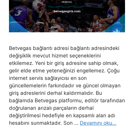
Betvegas bağlantı adresi bağlantı adresindeki
değişiklik mevcut hizmet seçeneklerini
etkilemez. Yeni bir giriş adresine sahip olmak,
gelir elde etme yeteneğinizi engellemez. Çoğu
internet servis sağlayıcısı en son
güncellemelerin farkındadır ve güncel olmayan
giriş adreslerini derhal kaldırmalıdır. Bu
bağlamda Betvegas platformu, editör tarafından
doğrulanan arızalı parçaların derhal
değiştirilmesi hedefiyle en kapsamlı alan adı
hesabını sunmaktadır. Son …
Devamını oku…