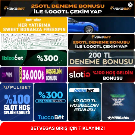
×
BETVEGAS GİRİŞ İÇİN TIKLAYINIZ!