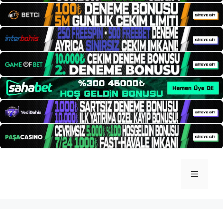
İçeriğe
atla
Menü