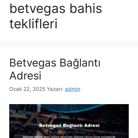
betvegas bahis
teklifleri
Betvegas Bağlantı
Adresi
Ocak 22, 2025
Yazarı:
admin