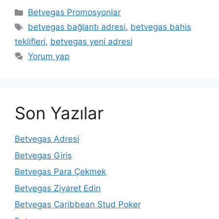
Kategoriler
Betvegas Promosyonlar
Etiketler
betvegas bağlantı adresi
,
betvegas bahis
teklifleri
,
betvegas yeni adresi
Yorum yap
Son Yazılar
Betvegas Adresi
Betvegas Giriş
Betvegas Para Çekmek
Betvegas Ziyaret Edin
Betvegas Caribbean Stud Poker