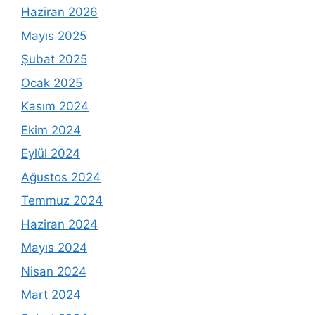
Haziran 2026
Mayıs 2025
Şubat 2025
Ocak 2025
Kasım 2024
Ekim 2024
Eylül 2024
Ağustos 2024
Temmuz 2024
Haziran 2024
Mayıs 2024
Nisan 2024
Mart 2024