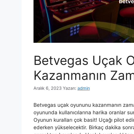
Betvegas Uçak 
Kazanmanın Zama
Aralık 6, 2023
Yazarı:
admin
Betvegas uçak oyununu kazanmanın zamanı 
oyununda kullanıcılarına harika oranlar su
Oyunun kuralları çok basit! Uçağı pilot e
ederken yükselecektir. Birkaç dakika sonr