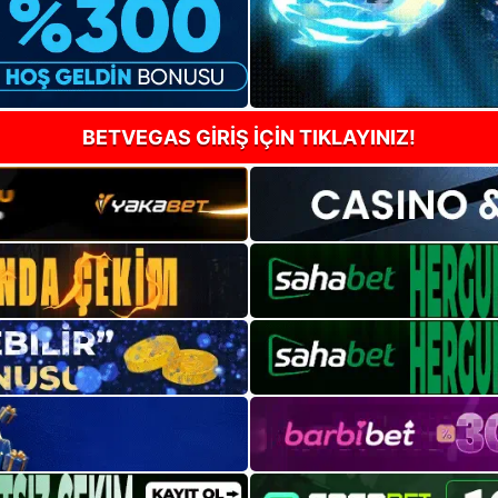
BETVEGAS GİRİŞ İÇİN TIKLAYINIZ!