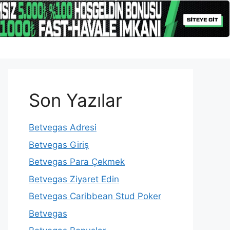
Son Yazılar
Betvegas Adresi
Betvegas Giriş
Betvegas Para Çekmek
Betvegas Ziyaret Edin
Betvegas Caribbean Stud Poker
Betvegas