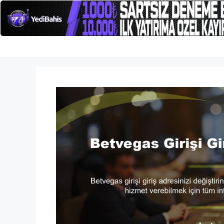
İçeriğe
atla