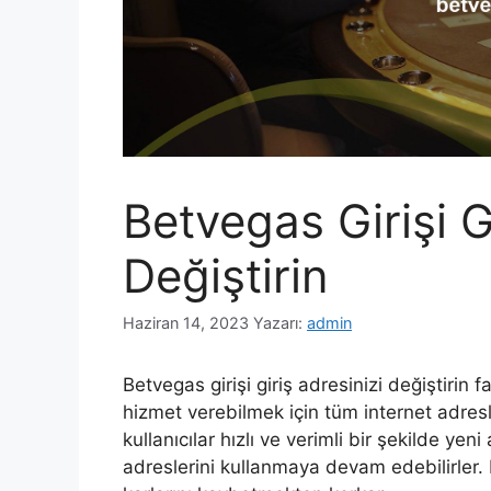
Betvegas Girişi G
Değiştirin
Haziran 14, 2023
Yazarı:
admin
Betvegas girişi giriş adresinizi değiştirin f
hizmet verebilmek için tüm internet adresl
kullanıcılar hızlı ve verimli bir şekilde yeni 
adreslerini kullanmaya devam edebilirler. B