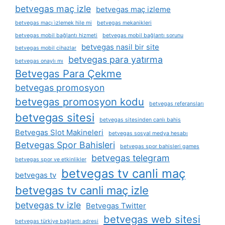
betvegas maç izle
betvegas maç izleme
betvegas maçı i̇zlemek hile mi
betvegas mekanikleri
betvegas mobil bağlantı hizmeti
betvegas mobil bağlantı sorunu
betvegas nasil bir site
betvegas mobil cihazlar
betvegas para yatırma
betvegas onaylı mı
Betvegas Para Çekme
betvegas promosyon
betvegas promosyon kodu
betvegas referansları
betvegas sitesi
betvegas sitesinden canlı bahis
Betvegas Slot Makineleri
betvegas sosyal medya hesabı
Betvegas Spor Bahisleri
betvegas spor bahisleri games
betvegas telegram
betvegas spor ve etkinlikler
betvegas tv canli maç
betvegas tv
betvegas tv canli maç izle
betvegas tv izle
Betvegas Twitter
betvegas web sitesi
betvegas türkiye bağlantı adresi