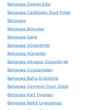
Betvegas Ziyaret Edin
Betvegas Caribbean Stud Poker
Betvegas
Betvegas Bonuslar
Betvegas İçerik
Betvegas Güvenilirliği
Betvegas Hizmetler
Betvegas Altyapısı Güvenilir Mi
Betvegas Uygulamaları
Betvegas Bahis Endüstrisi
Betvegas Çevrimiçi Oyun Sitesi
Betvegas Kart Oyunları
Betvegas Mobil Uygulaması