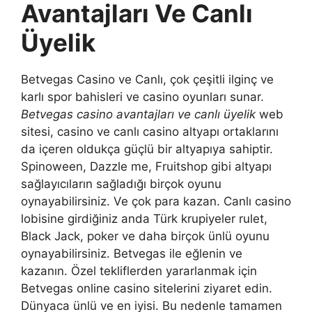
Avantajları Ve Canlı
Üyelik
Betvegas Casino ve Canlı, çok çeşitli ilginç ve
karlı spor bahisleri ve casino oyunları sunar.
Betvegas casino avantajları ve canlı üyelik
web
sitesi, casino ve canlı casino altyapı ortaklarını
da içeren oldukça güçlü bir altyapıya sahiptir.
Spinoween, Dazzle me, Fruitshop gibi altyapı
sağlayıcıların sağladığı birçok oyunu
oynayabilirsiniz. Ve çok para kazan. Canlı casino
lobisine girdiğiniz anda Türk krupiyeler rulet,
Black Jack, poker ve daha birçok ünlü oyunu
oynayabilirsiniz. Betvegas ile eğlenin ve
kazanın. Özel tekliflerden yararlanmak için
Betvegas online casino sitelerini ziyaret edin.
Dünyaca ünlü ve en iyisi. Bu nedenle tamamen