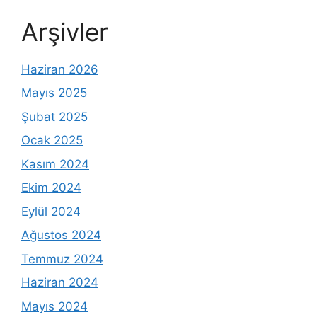
Arşivler
Haziran 2026
Mayıs 2025
Şubat 2025
Ocak 2025
Kasım 2024
Ekim 2024
Eylül 2024
Ağustos 2024
Temmuz 2024
Haziran 2024
Mayıs 2024