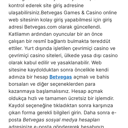
kontrol ederek site giriş adresine
ulaşabilirsiniz.Betvegas Games & Casino online
web sitesinin kolay giriş yapabilmesi için giriş
adresi Betvegas.com olarak güncellendi.
Katliamın ardından oyuncular bir an önce
çalışan bir resmî bağlantı bulmakta tereddüt
ettiler. Yurt dışında işletilen çevrimiçi casino ve
çevrimiçi casino siteleri, ülkede yasa dışı casino
olarak kabul edilir ve yasaklanabilir. Web
sitesine kaydolduktan sonra öncelikle kendi
adınıza bir hesap
Betvegas
açmalı ve bahis
borsaları ve diğer seçeneklerden para
kazanmaya başlamalısınız. Hesap açmak
oldukça hızlı ve tamamen ücretsiz bir işlemdir.
Kaydol seçeneğine tıkladıktan sonra karşınıza
çıkan forma gerekli bilgileri girin. Daha sonra e-
posta
Betvegas sosyal medya hesapları
adresinize e-posta göndererek hesabınızı