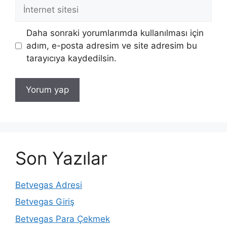
İnternet
sitesi
Daha sonraki yorumlarımda kullanılması için
adım, e-posta adresim ve site adresim bu
tarayıcıya kaydedilsin.
Son Yazılar
Betvegas Adresi
Betvegas Giriş
Betvegas Para Çekmek