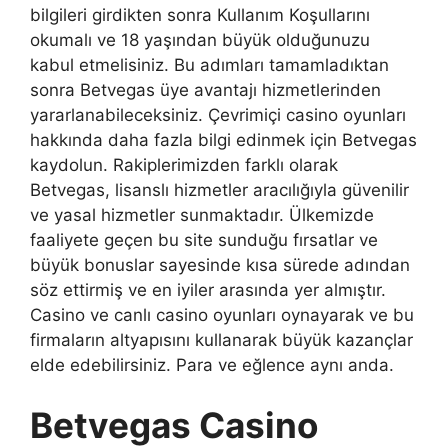
bilgileri girdikten sonra Kullanım Koşullarını
okumalı ve 18 yaşından büyük olduğunuzu
kabul etmelisiniz. Bu adımları tamamladıktan
sonra Betvegas üye avantajı hizmetlerinden
yararlanabileceksiniz. Çevrimiçi casino oyunları
hakkında daha fazla bilgi edinmek için Betvegas
kaydolun. Rakiplerimizden farklı olarak
Betvegas, lisanslı hizmetler aracılığıyla güvenilir
ve yasal hizmetler sunmaktadır. Ülkemizde
faaliyete geçen bu site sunduğu fırsatlar ve
büyük bonuslar sayesinde kısa sürede adından
söz ettirmiş ve en iyiler arasında yer almıştır.
Casino ve canlı casino oyunları oynayarak ve bu
firmaların altyapısını kullanarak büyük kazançlar
elde edebilirsiniz. Para ve eğlence aynı anda.
Betvegas Casino