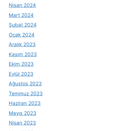
Nisan 2024
Mart 2024
Şubat 2024
Ocak 2024
Aralık 2023
Kasım 2023
Ekim 2023
Eylül 2023
Ağustos 2023
Temmuz 2023
Haziran 2023
Mayıs 2023
Nisan 2023