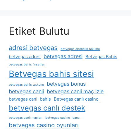
Etiket Bulutu
adresi betvegas
betvegas abonelik bölümü
betvegas adresi
betvegas adres
Betvegas Bahis
betvegas bahis fırsatları
Betvegas bahis sitesi
betvegas bonus
betvegas bahis tutkunu
betvegas canli
betvegas canli maç izle
betvegas canlı bahis
Betvegas canlı casino
betvegas canlı destek
betvegas canlı maçları
betvegas casino lisansı
betvegas casino oyunları