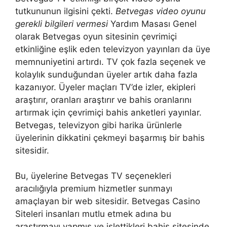
tutkununun ilgisini çekti.
Betvegas video oyunu
gerekli bilgileri vermesi
Yardım Masası Genel
olarak Betvegas oyun sitesinin çevrimiçi
etkinliğine eşlik eden televizyon yayınları da üye
memnuniyetini artırdı. TV çok fazla seçenek ve
kolaylık sunduğundan üyeler artık daha fazla
kazanıyor. Üyeler maçları TV’de izler, ekipleri
araştırır, oranları araştırır ve bahis oranlarını
artırmak için çevrimiçi bahis anketleri yayınlar.
Betvegas, televizyon gibi harika ürünlerle
üyelerinin dikkatini çekmeyi başarmış bir bahis
sitesidir.
Bu, üyelerine Betvegas TV seçenekleri
aracılığıyla premium hizmetler sunmayı
amaçlayan bir web sitesidir. Betvegas Casino
Siteleri insanları mutlu etmek adına bu
araştırmayı yapmış ve işlettikleri bahis sitesinde