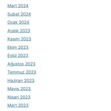
Mart 2024
Şubat 2024
Ocak 2024
Aralık 2023
Kasım 2023
Ekim 2023
Eylül 2023
Ağustos 2023
Temmuz 2023
Haziran 2023
Mayıs 2023
Nisan 2023
Mart 2023