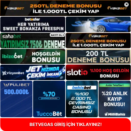
×
BETVEGAS GİRİŞ İÇİN TIKLAYINIZ!