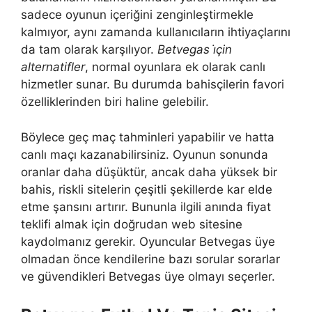
sadece oyunun içeriğini zenginleştirmekle
kalmıyor, aynı zamanda kullanıcıların ihtiyaçlarını
da tam olarak karşılıyor.
Betvegas i̇çin
alternatifler
, normal oyunlara ek olarak canlı
hizmetler sunar. Bu durumda bahisçilerin favori
özelliklerinden biri haline gelebilir.
Böylece geç maç tahminleri yapabilir ve hatta
canlı maçı kazanabilirsiniz. Oyunun sonunda
oranlar daha düşüktür, ancak daha yüksek bir
bahis, riskli sitelerin çeşitli şekillerde kar elde
etme şansını artırır. Bununla ilgili anında fiyat
teklifi almak için doğrudan web sitesine
kaydolmanız gerekir. Oyuncular Betvegas üye
olmadan önce kendilerine bazı sorular sorarlar
ve güvendikleri Betvegas üye olmayı seçerler.