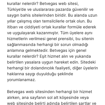
kurallar nelerdir? Betvegas web sitesi,
Türkiye’de ve uluslararası pazarda güvenilir ve
saygın bahis sitelerinden biridir. Bu alanda uzun
yıllar çalışmış olan temsilcilerle ortak olun. Bu
itibarı ve ciddiyeti ortak kurallar formüle ederek
ve uygulayarak kazanmıştır. Tüm üyelere aynı
hizmetlerin verilmesi genel prensibi, bu sitenin
sağlanmasında herhangi bir sorun olmadığı
anlamına gelmektedir. Betvegas için genel
kurallar nelerdir? Eşit hizmet alın ve yukarıda
belirtilen yasalara uygun hareket edin. Sitedeki
herhangi bir dolandırıcılık faaliyeti, diğer üyelerin
haklarına saygı duyulduğu şeklinde
yorumlanamaz.
Betvegas web sitesinden herhangi bir hizmet
alırken, ana sayfanın sol alt köşesinde veya
web sitesinde belirti adında belirtilen şartlar ve