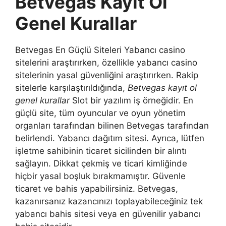
Betvegas Kayıt Ol
Genel Kurallar
Betvegas En Güçlü Siteleri Yabancı casino
sitelerini araştırırken, özellikle yabancı casino
sitelerinin yasal güvenliğini araştırırken. Rakip
sitelerle karşılaştırıldığında,
Betvegas kayıt ol
genel kurallar
Slot bir yazılım iş örneğidir. En
güçlü site, tüm oyuncular ve oyun yönetim
organları tarafından bilinen Betvegas tarafından
belirlendi. Yabancı dağıtım sitesi. Ayrıca, lütfen
işletme sahibinin ticaret sicilinden bir alıntı
sağlayın. Dikkat çekmiş ve ticari kimliğinde
hiçbir yasal boşluk bırakmamıştır. Güvenle
ticaret ve bahis yapabilirsiniz. Betvegas,
kazanırsanız kazancınızı toplayabileceğiniz tek
yabancı bahis sitesi veya en güvenilir yabancı