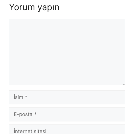
Yorum yapın
Yorum
İsim
E-
posta
İnternet