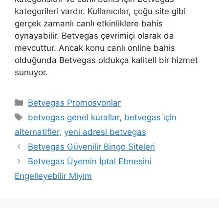
kategorileri vardır. Kullanıcılar, çoğu site gibi
gerçek zamanlı canlı etkinliklere bahis
oynayabilir. Betvegas çevrimiçi olarak da
mevcuttur. Ancak konu canlı online bahis
olduğunda Betvegas oldukça kaliteli bir hizmet
sunuyor.
Kategoriler
Betvegas Promosyonlar
Etiketler
betvegas genel kurallar
,
betvegas i̇çin
alternatifler
,
yeni adresi betvegas
Yazı
Betvegas Güvenilir Bingo Siteleri
dolaşımı
Betvegas Üyemin İptal Etmesini
Engelleyebilir Miyim