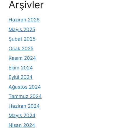
Arşivler
Haziran 2026
Mayıs 2025
Şubat 2025
Ocak 2025
Kasım 2024
Ekim 2024
Eylül 2024
Ağustos 2024
Temmuz 2024
Haziran 2024
Mayıs 2024
Nisan 2024