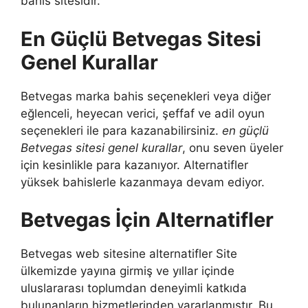
bahis sitesidir.
En Güçlü Betvegas Sitesi
Genel Kurallar
Betvegas marka bahis seçenekleri veya diğer
eğlenceli, heyecan verici, şeffaf ve adil oyun
seçenekleri ile para kazanabilirsiniz.
en güçlü
Betvegas sitesi genel kurallar
, onu seven üyeler
için kesinlikle para kazanıyor. Alternatifler
yüksek bahislerle kazanmaya devam ediyor.
Betvegas İçin Alternatifler
Betvegas web sitesine alternatifler Site
ülkemizde yayına girmiş ve yıllar içinde
uluslararası toplumdan deneyimli katkıda
bulunanların hizmetlerinden yararlanmıştır. Bu