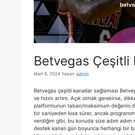
Betvegas Çeşitli
Mart 9, 2024
Yazarı:
admin
Betvegas çeşitli kanallar sağlaması Betvega
ve hızını artırır. Açık olmak gerekirse, di
platformunun taban/maksimum değerini bi
bir saniyeden kısa sürer, ancak programı
verdiğim gibi, bu konuda size adım adım 
destek kanalı gün boyunca herhangi bir b